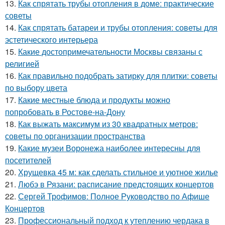
13.
Как спрятать трубы отопления в доме: практические
советы
14.
Как спрятать батареи и трубы отопления: советы для
эстетического интерьера
15.
Какие достопримечательности Москвы связаны с
религией
16.
Как правильно подобрать затирку для плитки: советы
по выбору цвета
17.
Какие местные блюда и продукты можно
попробовать в Ростове-на-Дону
18.
Как выжать максимум из 30 квадратных метров:
советы по организации пространства
19.
Какие музеи Воронежа наиболее интересны для
посетителей
20.
Хрущевка 45 м: как сделать стильное и уютное жилье
21.
Любэ в Рязани: расписание предстоящих концертов
22.
Сергей Трофимов: Полное Руководство по Афише
Концертов
23.
Профессиональный подход к утеплению чердака в