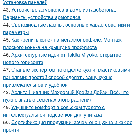
Установка панелей
43.
Устройство армопояса в доме из газобетона.
Варианты устройства армопояса
44.
Светодиодные лампы: основные характеристики и
параметры
45.
Как крепить конек на металлопрофиле. Монтаж
плоского конька на крышу из профлиста
46.
Архитектурные идеи от Takita Miyoko: открытие
нового горизонта
47.
Станьте экспертом по отделке кухни пластиковыми
панелями: простой способ сделать вашу кухню
привлекательной и удобной
48.
Аэлита Нивяник Махровый Крейзи Дейзи: Всё, что
нужно знать о семенах этого растения
49.
Улучшите комфорт в сельском туалете с
интеллектуальной подсветкой для унитаза
50.
Сертификация продукции: зачем она нужна и как ее
пройти