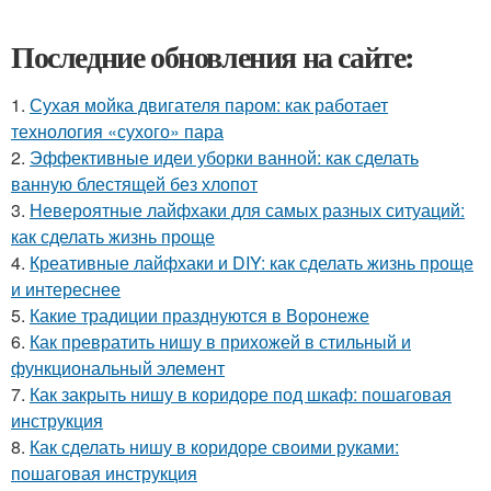
Последние обновления на сайте:
1.
Сухая мойка двигателя паром: как работает
технология «сухого» пара
2.
Эффективные идеи уборки ванной: как сделать
ванную блестящей без хлопот
3.
Невероятные лайфхаки для самых разных ситуаций:
как сделать жизнь проще
4.
Креативные лайфхаки и DIY: как сделать жизнь проще
и интереснее
5.
Какие традиции празднуются в Воронеже
6.
Как превратить нишу в прихожей в стильный и
функциональный элемент
7.
Как закрыть нишу в коридоре под шкаф: пошаговая
инструкция
8.
Как сделать нишу в коридоре своими руками:
пошаговая инструкция