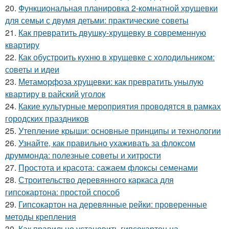
20.
Функциональная планировка 2-комнатной хрущевки
для семьи с двумя детьми: практические советы
21.
Как превратить двушку-хрущевку в современную
квартиру
22.
Как обустроить кухню в хрущевке с холодильником:
советы и идеи
23.
Метаморфоза хрущевки: как превратить унылую
квартиру в райский уголок
24.
Какие культурные мероприятия проводятся в рамках
городских праздников
25.
Утепление крыши: основные принципы и технологии
26.
Узнайте, как правильно ухаживать за флоксом
друммонда: полезные советы и хитрости
27.
Простота и красота: сажаем флоксы семенами
28.
Строительство деревянного каркаса для
гипсокартона: простой способ
29.
Гипсокартон на деревянные рейки: проверенные
методы крепления
30.
Как правильно установить гипсокартон на