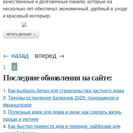
качественные и долговечные панели, которые на
Панели для кухонной
Панели на потолок
несколько лет обеспечат экономичный, удобный в уходе
мебели
и красивый интерьер.
читать дальше →
← назад
вперед →
1
2
Последние обновления на сайте:
1.
Как выбрать бетон для строительства частного дома
2.
Тренды остекления балконов 2025: панорамное и
французское
3.
Полезные идеи для дома и дачи: как сделать жизнь
проще и уютнее
4.
Как быстро привести дом в порядок: лайфхаки для