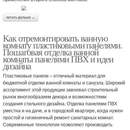
Панели при отделке
Панели из дерева
читать дальше →
Как отремонтировать ванную
комнату пластиковыми панелями.
Панели в кабинете
Панели для дизайна
Пошаговая отделка ванной
комнаты панелями ПВХ и идеи
дизайна
Панели для кухни
Деревянные панели
Пластиковые панели – отличный материал для
бюджетной отделки ванной комнаты и санузла. Широкий
ассортимент этой продукции завоевал строительный
рынок многообразием декора и возможностями
создания стильного дизайна. Отделка панелями ПВХ
Панели в квартире
Панели на кухню
уместна и на даче, и в городской квартире, когда нужен
простой и гигиеничный ремонт санитарных комнат.
Современные технологии позволяют производить