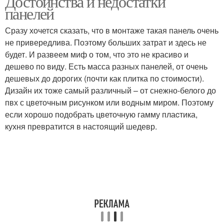
Достоинства и недостатки
панелей
Сразу хочется сказать, что в монтаже такая панель очень
Профили для
не привередлива. Поэтому больших затрат и здесь не
Стеновая панель
пластиковых панелей
будет. И развеем миф о том, что это не красиво и
дешево по виду. Есть масса разных панелей, от очень
дешевых до дорогих (почти как плитка по стоимости).
Дизайн их тоже самый различный – от снежно-белого до
Панели для внутренней
Самоклеющиеся панели
пвх с цветочным рисунком или водным миром. Поэтому
отделки
если хорошо подобрать цветочную гамму плаcтика,
кухня превратится в настоящий шедевр.
Самоклеящиеся панели
Панели за и
Панели для туалета
Панели в туалете