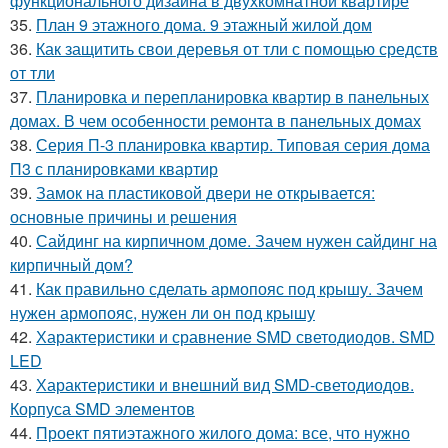
функционального дизайна в двухкомнатной квартире
35.
План 9 этажного дома. 9 этажный жилой дом
36.
Как защитить свои деревья от тли с помощью средств
от тли
37.
Планировка и перепланировка квартир в панельных
домах. В чем особенности ремонта в панельных домах
38.
Серия П-3 планировка квартир. Типовая серия дома
П3 с планировками квартир
39.
Замок на пластиковой двери не открывается:
основные причины и решения
40.
Сайдинг на кирпичном доме. Зачем нужен сайдинг на
кирпичный дом?
41.
Как правильно сделать армопояс под крышу. Зачем
нужен армопояс, нужен ли он под крышу
42.
Характеристики и сравнение SMD светодиодов. SMD
LED
43.
Характеристики и внешний вид SMD-светодиодов.
Корпуса SMD элементов
44.
Проект пятиэтажного жилого дома: все, что нужно