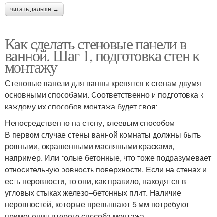
читать дальше →
Панели на стену
Панели к стене
Как сделать стеновые панели в
ванной. Шаг 1, подготовка стен к
монтажу
Обрешетка под
Припотолочные панели
Стеновые панели для ванны крепятся к стенам двумя
пластиковые панели
основными способами. Соответственно и подготовка к
каждому их способов монтажа будет своя:
Непосредственно на стену, клеевым способом
Панели в ванной
Панели из плит
В первом случае стены ванной комнаты должны быть
комнате
ровными, окрашенными масляными красками,
например. Или голые бетонные, что тоже подразумевает
относительную ровность поверхности. Если на стенах и
Неприятности с
есть неровности, то они, как правило, находятся в
Реечные панели
пластиковыми
угловых стыках железо–бетонных плит. Наличие
панелями
неровностей, которые превышают 5 мм потребуют
применения второго способа монтажа.