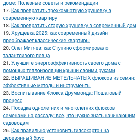
доме: Полезные советы и рекомендации
17.
Как превратить трёхкомнатную хрущевку в
современную квартиру
18.
Как превратить старую хрущевку в современный дом
19.
Хрущевка 2025: как современный дизайн
преображает классические квартиры
20.
Олег Митяев: как Ступино сформировало
талантливого певца
21.
Улучшите энергоэффективность своего дома с
помощью теплоизоляции крыши своими руками
22.
ВЫРАЩИВАНИЕ МЕТЕЛЬЧАТЫХ флоксов из семян:
эффективные методы и инструменты
23.
Воспитывание Флокса Друммонда: Пошаговый
процесс
24.
Посадка однолетних и многолетних флоксов
семенами на рассаду: все, что нужно знать начинающим
садоводам
25.
Как правильно установить гипсокартон на
деревянный брус