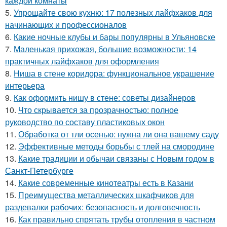
каждой комнаты
5.
Упрощайте свою кухню: 17 полезных лайфхаков для
начинающих и профессионалов
6.
Какие ночные клубы и бары популярны в Ульяновске
7.
Маленькая прихожая, большие возможности: 14
практичных лайфхаков для оформления
8.
Ниша в стене коридора: функциональное украшение
интерьера
9.
Как оформить нишу в стене: советы дизайнеров
10.
Что скрывается за прозрачностью: полное
руководство по составу пластиковых окон
11.
Обработка от тли осенью: нужна ли она вашему саду
12.
Эффективные методы борьбы с тлей на смородине
13.
Какие традиции и обычаи связаны с Новым годом в
Санкт-Петербурге
14.
Какие современные кинотеатры есть в Казани
15.
Преимущества металлических шкафчиков для
раздевалки рабочих: безопасность и долговечность
16.
Как правильно спрятать трубы отопления в частном