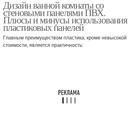
Дизайн ванной комнаты со
Панели в ванную
Декоративные панели
стеновыми панелями ПВХ.
комнату
Плюсы и минусы использования
пластиковых панелей
Главным преимуществом пластика, кроме невысокой
Листовые панели
Ванная панель
стоимости, является практичность:
Неприятности с
Панели без каркаса
пластиковыми
панелями
Панели при отделке
Панели без обрешетки
Отделка в ванной