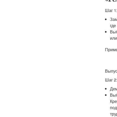
Шаг 1
Зам
где
Выб
или
Приме
Выпус
Шаг 2
Дем
Выб
Кре
под
тру