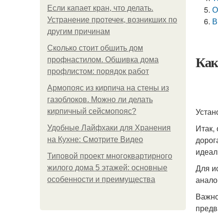
Если капает кран, что делать.
О
Устранение протечек, возникших по
В
другим причинам
Сколько стоит обшить дом
Как
профнастилом. Обшивка дома
профлистом: порядок работ
Армопояс из кирпича на стены из
газоблоков. Можно ли делать
Устан
кирпичный сейсмопояс?
Итак,
Удобные Лайфхаки для Хранения
дорог
на Кухне: Смотрите Видео
идеал
Типовой проект многоквартирного
Для и
жилого дома 5 этажей: основные
анало
особенности и преимущества
Важно
предв