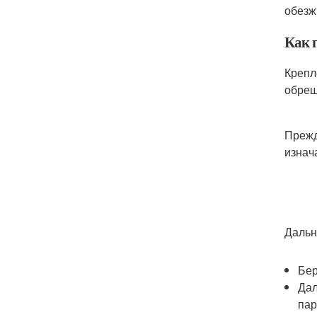
обезж
Как 
Крепл
обреш
Прежд
изнач
Дальн
Бер
Дал
пар