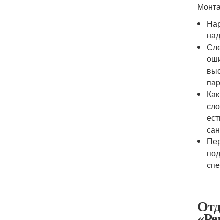
Монта
Нар
над
Сле
оши
выс
пар
Как
сло
ест
сан
Пер
под
спе
Отд
«Ре