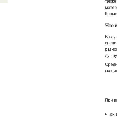
также
матер
Кроме
Что в
В слу
специ
разно
лучшу
Среди
склеи
При в
он 