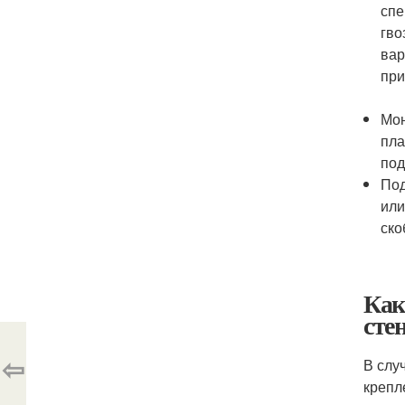
спе
гво
вар
при
Мон
пла
под
Под
или
ско
Как
сте
⇦
В слу
крепл