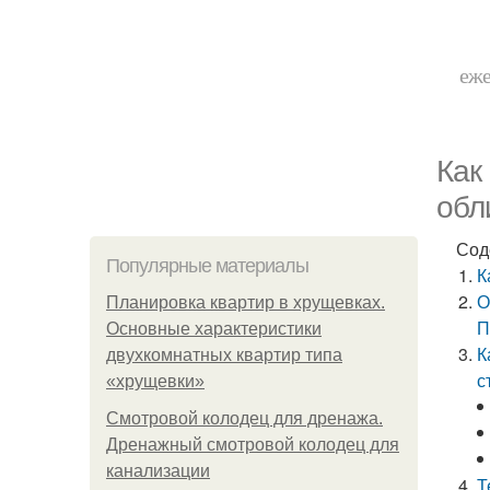
еже
Как
обл
Сод
Популярные материалы
К
О
Планировка квартир в хрущевках.
П
Основные характеристики
К
двухкомнатных квартир типа
с
«хрущевки»
Смотровой колодец для дренажа.
Дренажный смотровой колодец для
канализации
Т