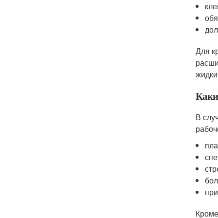
кле
обя
дол
Для к
расши
жидки
Каки
В слу
рабоч
пла
спе
стр
бол
при
Кроме