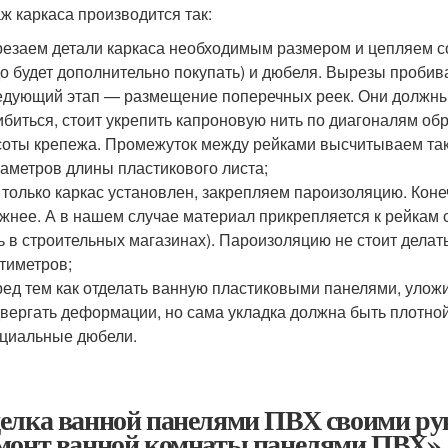
ж каркаса производится так:
езаем детали каркаса необходимым размером и цепляем со
о будет дополнительно покупать) и дюбеля. Вырезы проби
дующий этап — размещение поперечных реек. Они должны 
биться, стоит укрепить капроновую нить по диагоналям об
оты крепежа. Промежуток между рейками высчитываем такж
аметров длины пластикового листа;
 только каркас установлен, закрепляем пароизоляцию. Конеч
жнее. А в нашем случае материал прикрепляется к рейкам с
ь в строительных магазинах). Пароизоляцию не стоит делат
тиметров;
ед тем как отделать ванную пластиковыми панелями, уложи
вергать деформации, но сама укладка должна быть плотно
циальные дюбели.
елка ванной панелями ПВХ своими ру
монт ванной комнаты панелями ПВХ»