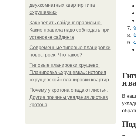
двухкомнатных квартир типа
«хрущевки»
Как крепить сайдинг правильно.
К
Какие правила надо соблюдать при
К
установке сайдинга
К
Современные типовые планировки
новостроек. Что такое?
Типовые планировки хрущево.
Гиг
Планировка «хрущевка»: история
и в
«хрущевской» планировки квартир
Почему у кротона опадают листья.
В наш
Другие причины увядания листьев
уклад
кротона
обрат
Под