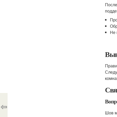
После
подде
Про
Обр
Не 
Выв
Прави
Следу
комна
Свя
Вопр
⇦
Шов м