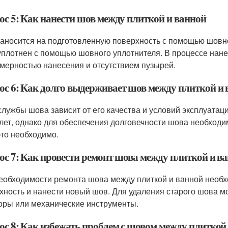
ос 5: Как нанести шов между плиткой и ванной
аносится на подготовленную поверхность с помощью шовн
уплотнен с помощью шовного уплотнителя. В процессе нан
мерностью нанесения и отсутствием пузырей.
ос 6: Как долго выдерживает шов между плиткой и
службы шова зависит от его качества и условий эксплуата
 лет, однако для обеспечения долговечности шова необходи
это необходимо.
ос 7: Как провести ремонт шова между плиткой и в
еобходимости ремонта шова между плиткой и ванной необх
хность и нанести новый шов. Для удаления старого шова 
оры или механические инструменты.
ос 8: Как избежать проблем с шовом между плиткой