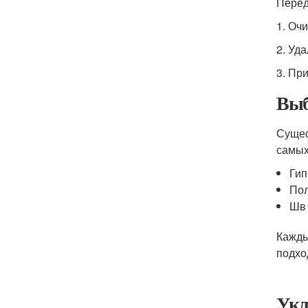
Перед
1. Оч
2. Уда
3. Пр
Выб
Сущес
самых
Ги
По
Шв 
Кажды
подхо
Укл