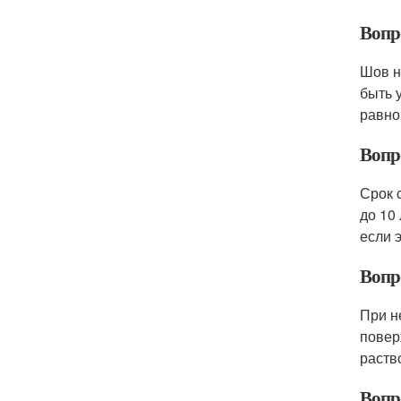
Вопр
Шов н
быть 
равно
Вопр
Срок 
до 10
если 
Вопр
При н
повер
раств
Вопр