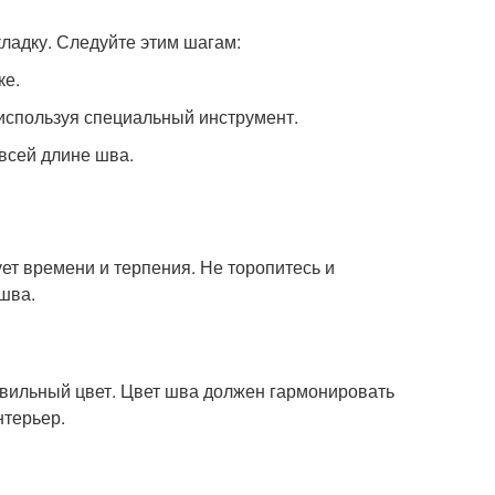
кладку. Следуйте этим шагам:
ке.
 используя специальный инструмент.
всей длине шва.
ует времени и терпения. Не торопитесь и
шва.
авильный цвет. Цвет шва должен гармонировать
нтерьер.