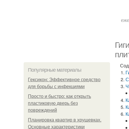
еже
Гиг
пли
Сод
Популярные материалы
Г
С
Гексикон: Эффективное средство
Ч
для борьбы с инфекциями
Просто и быстро: как открыть
К
пластиковую дверь без
К
повреждений
К
Планировка квартир в хрущевках.
Основные характеристики