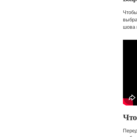
Чтобы
выбра
шова 
Что
Перед