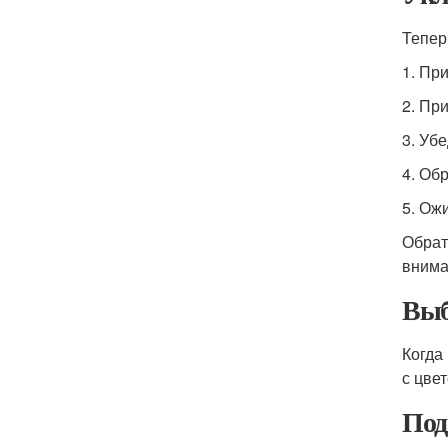
Тепер
1. Пр
2. Пр
3. Уб
4. Об
5. Ож
Обрат
внима
Выб
Когда
с цве
Под