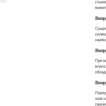
стыко
может
Вопр
Сущес
силик
наибо
Вопр
При в
влаги
облад
Вопр
Перед
шов н
смачи