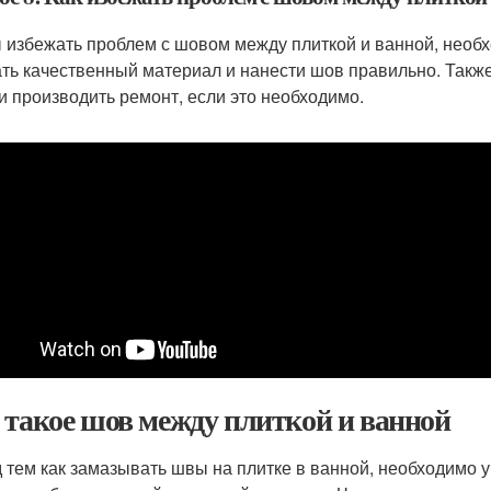
 избежать проблем с шовом между плиткой и ванной, необх
ть качественный материал и нанести шов правильно. Такж
и производить ремонт, если это необходимо.
 такое шов между плиткой и ванной
 тем как замазывать швы на плитке в ванной, необходимо 