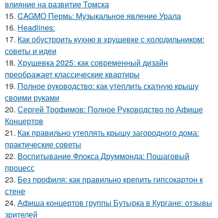
влияние на развитие Томска
15.
CAGMO Пермь: Музыкальное явление Урала
16.
Headlines:
17.
Как обустроить кухню в хрущевке с холодильником:
советы и идеи
18.
Хрущевка 2025: как современный дизайн
преображает классические квартиры
19.
Полное руководство: как утеплить скатную крышу
своими руками
20.
Сергей Трофимов: Полное Руководство по Афише
Концертов
21.
Как правильно утеплять крышу загородного дома:
практические советы
22.
Воспитывание Флокса Друммонда: Пошаговый
процесс
23.
Без профиля: как правильно крепить гипсокартон к
стене
24.
Афиша концертов группы Бутырка в Кургане: отзывы
зрителей