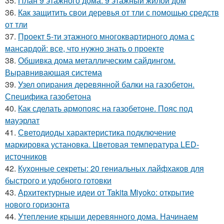
35.
План 9 этажного дома. 9 этажный жилой дом
36.
Как защитить свои деревья от тли с помощью средств
от тли
37.
Проект 5-ти этажного многоквартирного дома с
мансардой: все, что нужно знать о проекте
38.
Обшивка дома металлическим сайдингом.
Выравнивающая система
39.
Узел опирания деревянной балки на газобетон.
Специфика газобетона
40.
Как сделать армопояс на газобетоне. Пояс под
мауэрлат
41.
Светодиоды характеристика подключение
маркировка установка. Цветовая температура LED-
источников
42.
Кухонные секреты: 20 гениальных лайфхаков для
быстрого и удобного готовки
43.
Архитектурные идеи от Takita Miyoko: открытие
нового горизонта
44.
Утепление крыши деревянного дома. Начинаем