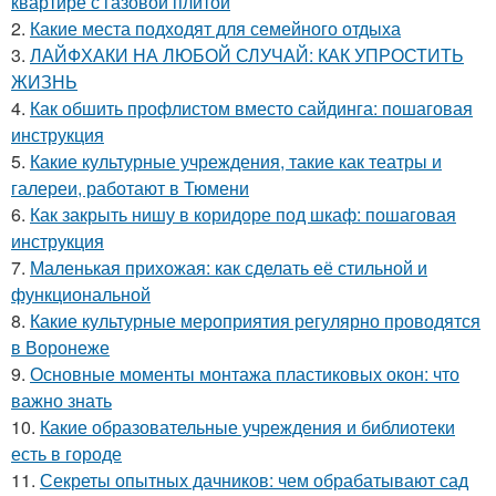
квартире с газовой плитой
2.
Какие места подходят для семейного отдыха
3.
ЛАЙФХАКИ НА ЛЮБОЙ СЛУЧАЙ: КАК УПРОСТИТЬ
ЖИЗНЬ
4.
Как обшить профлистом вместо сайдинга: пошаговая
инструкция
5.
Какие культурные учреждения, такие как театры и
галереи, работают в Тюмени
6.
Как закрыть нишу в коридоре под шкаф: пошаговая
инструкция
7.
Маленькая прихожая: как сделать её стильной и
функциональной
8.
Какие культурные мероприятия регулярно проводятся
в Воронеже
9.
Основные моменты монтажа пластиковых окон: что
важно знать
10.
Какие образовательные учреждения и библиотеки
есть в городе
11.
Секреты опытных дачников: чем обрабатывают сад