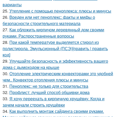
варианты
25.
Утепление с помощью пеноплекса: плюсы и минусы
26.
Вреден или нет пеноплекс: факты и мифы о
безопасности строительного материала
27.
Как обложить кирпичом деревянный дом своими
руками. Распространенные вопросы
28.
При какой температуре выделяется стирол из
полистирола. Эмульсионный (ПСЭ)[править | править
код]
29.
Улучшайте безопасность и эффективность вашего
дома с дымоходом на крыше
30.
Отопление электрическим конвекторами это удобней
чем.. Конвектор отопления плюсы и минусы
31.
Пеноплекс: не только для строительства
32.
Профлист: лучший способ обшивки дома
33.
Я хочу переехать в кирпичную хрущёвку. Когда и
зачем начали строить хрущёвки
34.
Как выполнить монтаж сайдинга своими руками.