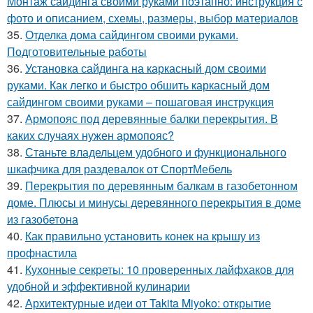
Монтаж сайдинга своими руками поэтапно: инструкция с
фото и описанием, схемы, размеры, выбор материалов
35.
Отделка дома сайдингом своими руками.
Подготовительные работы
36.
Установка сайдинга на каркасный дом своими
руками. Как легко и быстро обшить каркасный дом
сайдингом своими руками – пошаговая инструкция
37.
Армопояс под деревянные балки перекрытия. В
каких случаях нужен армопояс?
38.
Станьте владельцем удобного и функционального
шкафчика для раздевалок от СпортМебель
39.
Перекрытия по деревянным балкам в газобетонном
доме. Плюсы и минусы деревянного перекрытия в доме
из газобетона
40.
Как правильно установить конек на крышу из
профнастила
41.
Кухонные секреты: 10 проверенных лайфхаков для
удобной и эффективной кулинарии
42.
Архитектурные идеи от Takita Miyoko: открытие