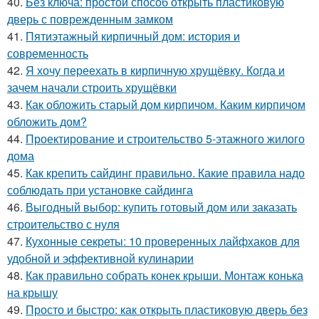
40.
Без ключа: простой способ открыть пластиковую
дверь с поврежденным замком
41.
Пятиэтажный кирпичный дом: история и
современность
42.
Я хочу переехать в кирпичную хрущёвку. Когда и
зачем начали строить хрущёвки
43.
Как обложить старый дом кирпичом. Каким кирпичом
обложить дом?
44.
Проектирование и строительство 5-этажного жилого
дома
45.
Как крепить сайдинг правильно. Какие правила надо
соблюдать при установке сайдинга
46.
Выгодный выбор: купить готовый дом или заказать
строительство с нуля
47.
Кухонные секреты: 10 проверенных лайфхаков для
удобной и эффективной кулинарии
48.
Как правильно собрать конек крыши. Монтаж конька
на крышу
49.
Просто и быстро: как открыть пластиковую дверь без