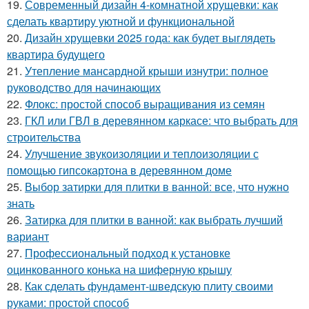
19.
Современный дизайн 4-комнатной хрущевки: как
сделать квартиру уютной и функциональной
20.
Дизайн хрущевки 2025 года: как будет выглядеть
квартира будущего
21.
Утепление мансардной крыши изнутри: полное
руководство для начинающих
22.
Флокс: простой способ выращивания из семян
23.
ГКЛ или ГВЛ в деревянном каркасе: что выбрать для
строительства
24.
Улучшение звукоизоляции и теплоизоляции с
помощью гипсокартона в деревянном доме
25.
Выбор затирки для плитки в ванной: все, что нужно
знать
26.
Затирка для плитки в ванной: как выбрать лучший
вариант
27.
Профессиональный подход к установке
оцинкованного конька на шиферную крышу
28.
Как сделать фундамент-шведскую плиту своими
руками: простой способ