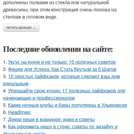
дополнены полками из стекла или натуральной
древесины, при этом конструкция очень похожа на
стеллаж в готовом виде.
читать дальше →
Последние обновления на сайте:
1.
Уксус на кухне и не только: 10 полезных советов
2.
Фишки для Успеха: Как Стать Крутым за 5 Шагов
3.
10 простых лайфхаков, которые сделают ваш дом
идеальным
4.
Упрощайте свою кухню: 17 полезных лайфхаков для
начинающих и профессионалов
5.
Какие ночные клубы и бары популярны в Ульяновске
6.
Headlines:
7.
Декор ниши в коридоре: идеи и советы
8.
Как оформить нишу в стене: советы по дизайну и
функциональности