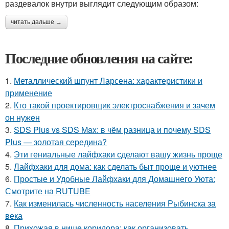
раздевалок внутри выглядит следующим образом:
читать дальше →
Последние обновления на сайте:
1.
Металлический шпунт Ларсена: характеристики и
применение
2.
Кто такой проектировщик электроснабжения и зачем
он нужен
3.
SDS Plus vs SDS Max: в чём разница и почему SDS
Plus — золотая середина?
4.
Эти гениальные лайфхаки сделают вашу жизнь проще
5.
Лайфхаки для дома: как сделать быт проще и уютнее
6.
Простые и Удобные Лайфхаки для Домашнего Уюта:
Смотрите на RUTUBE
7.
Как изменилась численность населения Рыбинска за
века
8.
Прихожая в нише коридора: как организовать