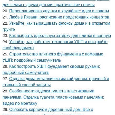
для семьи с двумя детьми: практические советы
20.
Перепланировка двушки в хрущёвке: идеи и советы
21.
Любэ в Рязани: расписание предстоящих концертов
22.
Узнайте, как выращивать флоксы дома и в открытом
грунте
23.
Как выбрать идеальную затирку для плитки в ванную
24.
Узнайте, как работает технология УШП и постройте
свой фундамент
25.
Строительство плитного фундамента с помощью
УШП: подробный самоучитель
26.
Как построить УШП фундамент своими руками:
подробный самоучитель
27.
Отделка дома металлическим сайдингом: прочный и
стильный способ защиты
28.
Особенности отделки туалета пластиковыми
панелями. Отделка туалета пластиковыми панелями:
видео по монтажу
29.
Обложить кирпичом деревянный дом. Все о