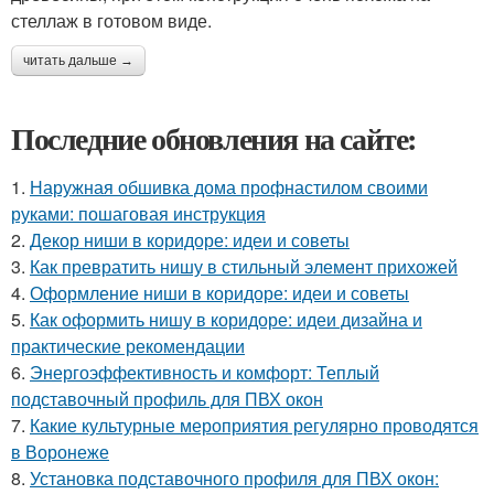
стеллаж в готовом виде.
читать дальше →
Последние обновления на сайте:
1.
Наружная обшивка дома профнастилом своими
руками: пошаговая инструкция
2.
Декор ниши в коридоре: идеи и советы
3.
Как превратить нишу в стильный элемент прихожей
4.
Оформление ниши в коридоре: идеи и советы
5.
Как оформить нишу в коридоре: идеи дизайна и
практические рекомендации
6.
Энергоэффективность и комфорт: Теплый
подставочный профиль для ПВХ окон
7.
Какие культурные мероприятия регулярно проводятся
в Воронеже
8.
Установка подставочного профиля для ПВХ окон: