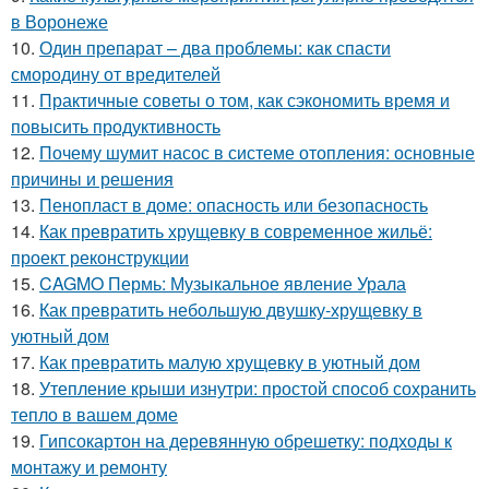
в Воронеже
10.
Один препарат – два проблемы: как спасти
смородину от вредителей
11.
Практичные советы о том, как сэкономить время и
повысить продуктивность
12.
Почему шумит насос в системе отопления: основные
причины и решения
13.
Пенопласт в доме: опасность или безопасность
14.
Как превратить хрущевку в современное жильё:
проект реконструкции
15.
CAGMO Пермь: Музыкальное явление Урала
16.
Как превратить небольшую двушку-хрущевку в
уютный дом
17.
Как превратить малую хрущевку в уютный дом
18.
Утепление крыши изнутри: простой способ сохранить
тепло в вашем доме
19.
Гипсокартон на деревянную обрешетку: подходы к
монтажу и ремонту