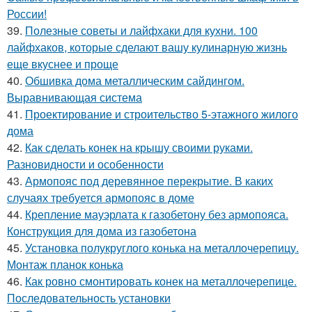
России!
39.
Полезные советы и лайфхаки для кухни. 100
лайфхаков, которые сделают вашу кулинарную жизнь
еще вкуснее и проще
40.
Обшивка дома металлическим сайдингом.
Выравнивающая система
41.
Проектирование и строительство 5-этажного жилого
дома
42.
Как сделать конек на крышу своими руками.
Разновидности и особенности
43.
Армопояс под деревянное перекрытие. В каких
случаях требуется армопояс в доме
44.
Крепление мауэрлата к газобетону без армопояса.
Конструкция для дома из газобетона
45.
Установка полукруглого конька на металлочерепицу.
Монтаж планок конька
46.
Как ровно смонтировать конек на металлочерепице.
Последовательность установки