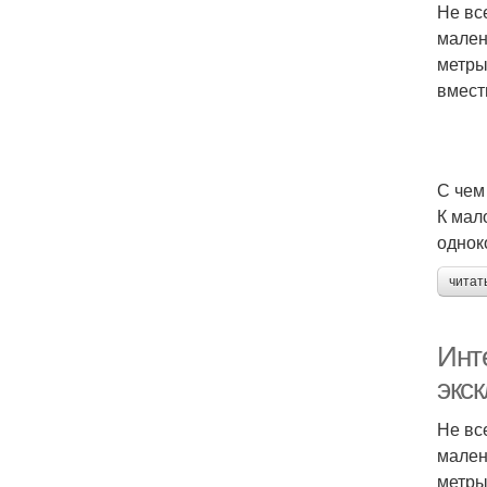
Не вс
мален
метры
вмест
С чем
К мал
однок
читат
Инт
экс
Не вс
мален
метры