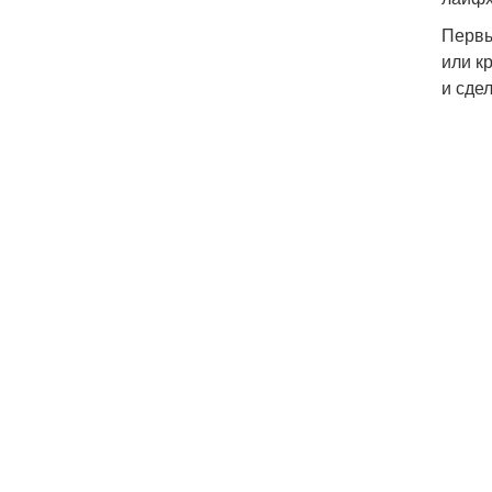
Первы
или к
и сде