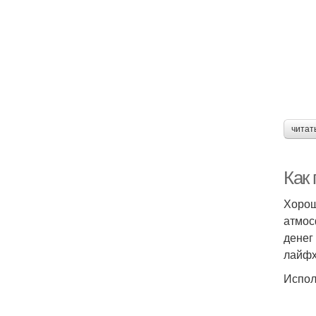
читат
Как
Хорош
атмос
денег
лайфх
Испол