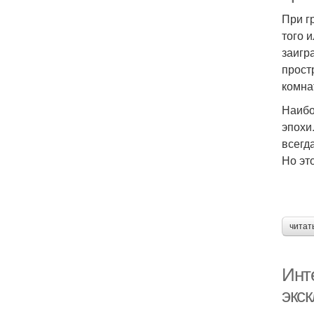
При г
того 
заигр
прост
комна
Наибо
эпохи
всегд
Но эт
читат
Инт
экс