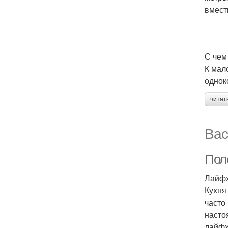
вмест
С чем
К мал
однок
читат
Вас
Пол
Лайфх
Кухня
часто
насто
лайфх