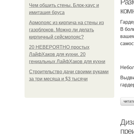
Раз
Чем обшить стены. Блок-хаус и
ком
имитация бруса
Гарде
Армопояс из кирпича на стены из
В бол
газоблоков. Можно ли делать
вашем
кирпичный сейсмопояс?
самос
20 НЕВЕРОЯТНО простых
ЛайфХаков для кухни. 20
гениальных ЛайфХаков для кухни
Небол
Строительство дачи своими руками
Выдви
за три месяца и $3 тысячи
гарде
читат
Диз
пре