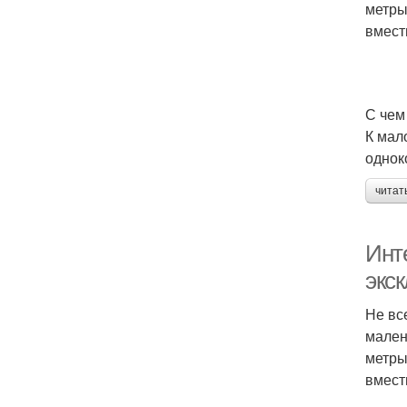
метры
вмест
С чем
К мал
однок
читат
Инт
экс
Не вс
мален
метры
вмест