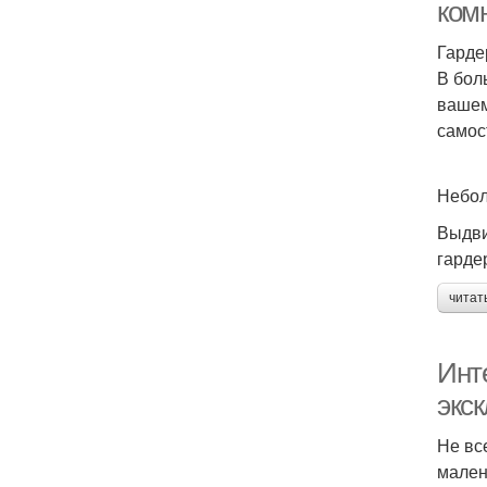
ком
Гарде
В бол
вашем
самос
Небол
Выдви
гарде
читат
Инт
экс
Не вс
мален