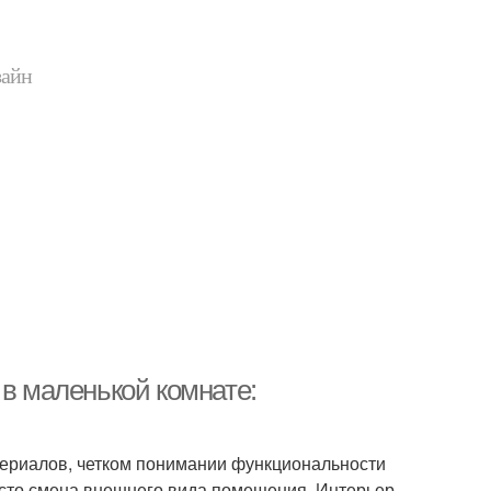
зайн
 в маленькой комнате:
териалов, четком понимании функциональности
росто смена внешнего вида помещения. Интерьер