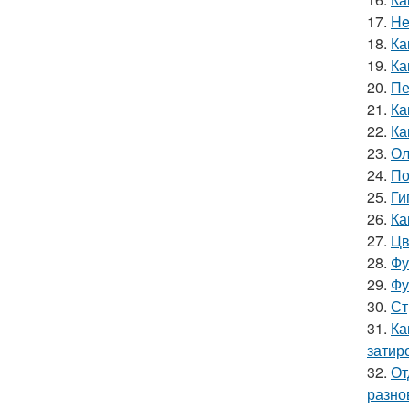
17.
He
18.
Ка
19.
Ка
20.
Пе
21.
Ка
22.
Ка
23.
Ол
24.
По
25.
Ги
26.
Ка
27.
Цв
28.
Фу
29.
Фу
30.
Ст
31.
Ка
затир
32.
От
разно