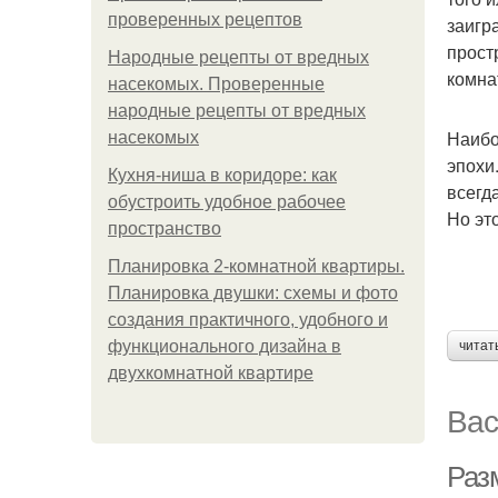
проверенных рецептов
заигр
прост
Народные рецепты от вредных
комна
насекомых. Проверенные
народные рецепты от вредных
Наибо
насекомых
эпохи
Кухня-ниша в коридоре: как
всегд
обустроить удобное рабочее
Но эт
пространство
Планировка 2-комнатной квартиры.
Планировка двушки: схемы и фото
создания практичного, удобного и
функционального дизайна в
читат
двухкомнатной квартире
Вас
Раз