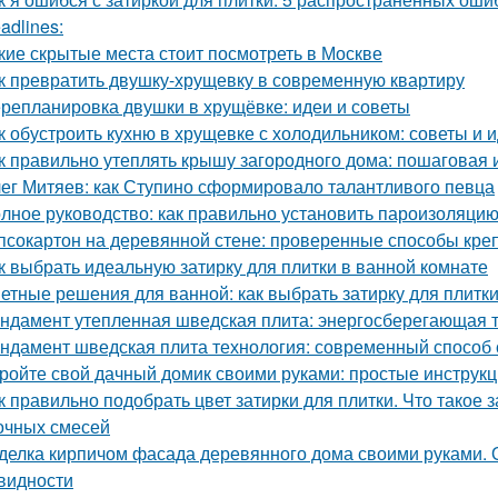
adlines:
кие скрытые места стоит посмотреть в Москве
к превратить двушку-хрущевку в современную квартиру
репланировка двушки в хрущёвке: идеи и советы
к обустроить кухню в хрущевке с холодильником: советы и 
к правильно утеплять крышу загородного дома: пошаговая 
ег Митяев: как Ступино сформировало талантливого певца
лное руководство: как правильно установить пароизоляцию
псокартон на деревянной стене: проверенные способы кре
к выбрать идеальную затирку для плитки в ванной комнате
етные решения для ванной: как выбрать затирку для плитк
ндамент утепленная шведская плита: энергосберегающая 
ндамент шведская плита технология: современный способ 
ройте свой дачный домик своими руками: простые инструкц
к правильно подобрать цвет затирки для плитки. Что такое 
очных смесей
делка кирпичом фасада деревянного дома своими руками. 
видности