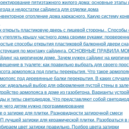
оектирование пятиэтажного жилого дома: основные этапы
года и недостатки сайдинга для отделки дома
нвекторное отопление дома каркасного. Какую систему кон
?
к открыть пластиковую дверь с лицевой стороны.. Способы
к утеплять крышу частного дома своими руками: проверен
остые способы открытия пластиковой балконной двери сн
струкция по монтажу сайдинга. ОСНОВНЫЕ ПРАВИЛА М
йдинг на кирпичном доме. Зачем нужен сайдинг на кирпич
вещение в туалете: как правильно выбрать для своего про
сота армопояса под плиты перекрытия. Что такое армопояс
мопояс под деревянные балки перекрытия. В каких случая
ои: идеальный выбор для оформления пустой стены в зале
тройство армопояса в доме из газобетона. Варианты устро
ды и типы светодиодов. Что представляют собой светодио
я чего детям нужно программирование
е о затирке для плитки. Разновидности затирочной смеси
П лучшей затирки для керамической плитки. Разобраться в 
бираем цвет затирки правильно. Подбор цвета затирки