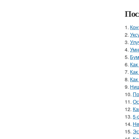
Пос
1.
Кон
2.
Укс
3.
Улу
4.
Умн
5.
Бум
6.
Как
7.
Как
8.
Как
9.
Ниш
10.
По
11.
Ос
12.
Ка
13.
5-
14.
He
15.
Эс
16.
Ка