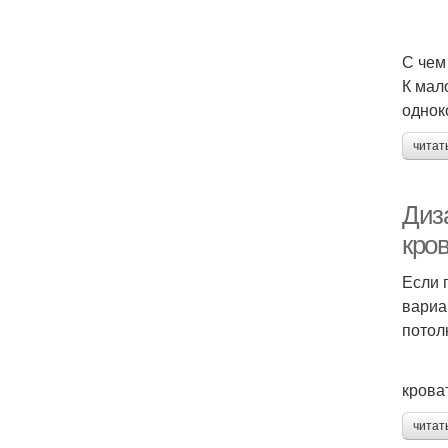
С чем
К мал
однок
читат
Диз
кров
Если 
вариа
потол
крова
читат