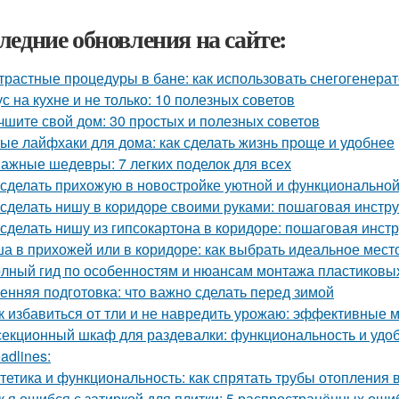
ледние обновления на сайте:
трастные процедуры в бане: как использовать снегогенера
ус на кухне и не только: 10 полезных советов
чшите свой дом: 30 простых и полезных советов
ые лайфхаки для дома: как сделать жизнь проще и удобнее
ажные шедевры: 7 легких поделок для всех
 сделать прихожую в новостройке уютной и функционально
 сделать нишу в коридоре своими руками: пошаговая инстр
 сделать нишу из гипсокартона в коридоре: пошаговая инст
а в прихожей или в коридоре: как выбрать идеальное мест
лный гид по особенностям и нюансам монтажа пластиковы
енняя подготовка: что важно сделать перед зимой
к избавиться от тли и не навредить урожаю: эффективные 
секционный шкаф для раздевалки: функциональность и удо
adlines:
тетика и функциональность: как спрятать трубы отопления 
к я ошибся с затиркой для плитки: 5 распространённых ошиб