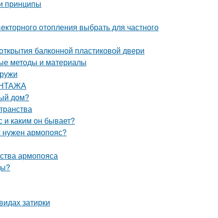
 и принципы
векторного отопления выбрать для частного
 открытия балконной пластиковой двери
ные методы и материалы
аружи
ОНТАЖА
ный дом?
странства
 и каким он бывает?
х нужен армопояс?
йства армопояса
ды?
видах затирки