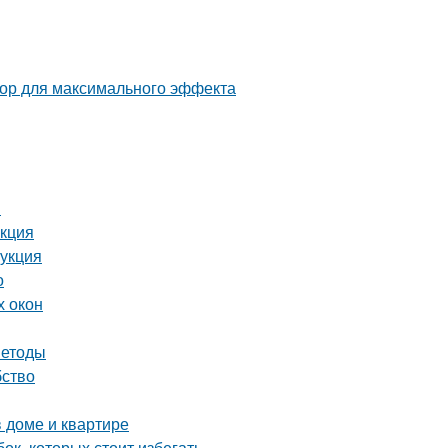
тор для максимального эффекта
й
укция
рукция
о
х окон
методы
бство
в доме и квартире
ок, которых стоит избегать