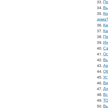
33.
Пр
34.
Вы
35.
Ко
дома
36.
Ка
37.
Ка
38.
Пр
39.
Ин
40.
Са
41.
Ос
42.
Вы
43.
Ар
44.
Об
45.
Ус
46.
Ви
47.
Дл
48.
Вс
49.
ТО
50.
Вы