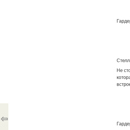
Гарде
Стелл
Не ст
котор
встро
⇦
Гарде