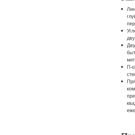
Лин
глу
пер
Угл
дву
Дву
быт
мет
П-о
сте
Пря
ком
пре
ква
еже