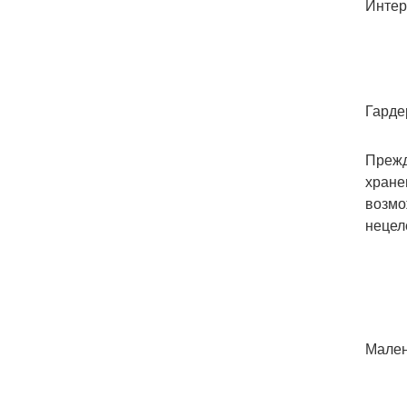
Интер
Гарде
Прежд
хране
возмо
нецел
Мален