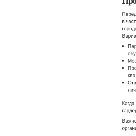
Про
Перед
в час
город
Вариа
Пер
обу
Мес
Про
ква
Отв
лич
Когда
гарде
Важно
орган