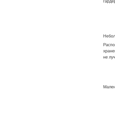
гарде
Небол
Распо
хране
не лу
Мален