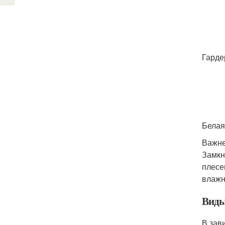
Гарде
Белая
Важне
Замкн
плесе
влажн
Виды
В зав