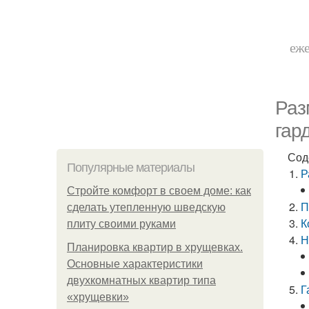
еже
Раз
гар
Сод
Популярные материалы
Р
Стройте комфорт в своем доме: как
П
сделать утепленную шведскую
К
плиту своими руками
Н
Планировка квартир в хрущевках.
Основные характеристики
двухкомнатных квартир типа
Г
«хрущевки»