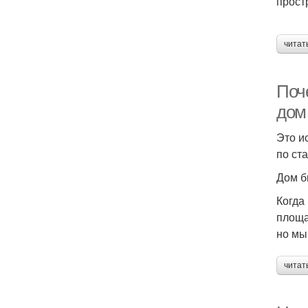
прост
читат
Поче
дом 
Это и
по ст
Дом б
Когда
площа
но мы
читат