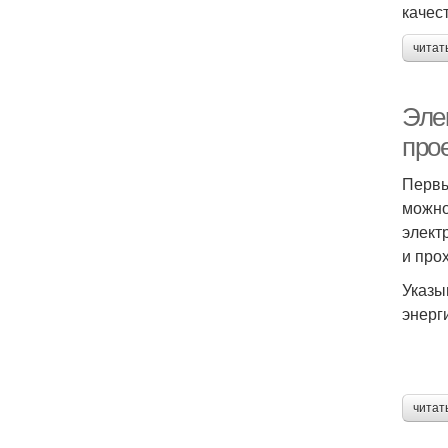
качес
читат
Эле
про
Первы
можно
элект
и про
Указы
энерг
читат