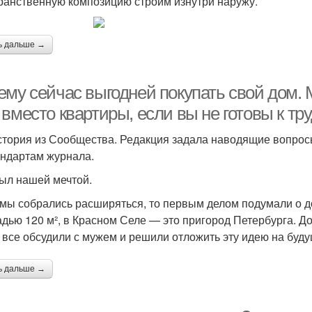
ранственную композицию строим изнутри наружу.
ь дальше →
му сейчас выгодней покупать свой дом. М
вместо квартиры, если вы не готовы к тр
стория из Сообщества. Редакция задала наводящие вопро
андартам журнала.
ыл нашей мечтой.
 мы собрались расширяться, то первым делом подумали о д
дью 120 м², в Красном Селе — это пригород Петербурга. До
 все обсудили с мужем и решили отложить эту идею на буд
ь дальше →