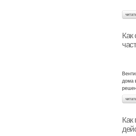
читат
Как
час
Венти
дома 
решен
читат
Как
дей