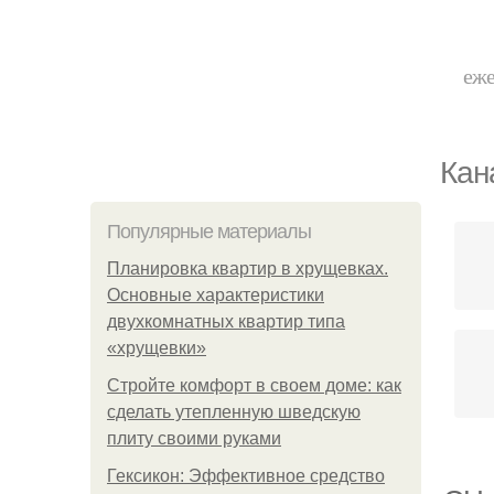
еже
Кан
Популярные материалы
Планировка квартир в хрущевках.
Основные характеристики
двухкомнатных квартир типа
«хрущевки»
Стройте комфорт в своем доме: как
сделать утепленную шведскую
плиту своими руками
Гексикон: Эффективное средство