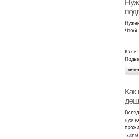
Нуж
под
Нужен
Чтобы
Как и
Подва
читат
Как 
деш
Вслед
нужно
прожи
таким