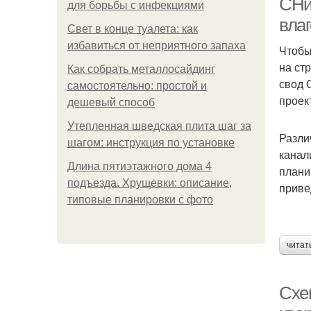
СНи
для борьбы с инфекциями
вла
Свет в конце туалета: как
избавиться от неприятного запаха
Чтобы
на ст
Как собрать металлосайдинг
свод 
самостоятельно: простой и
проек
дешевый способ
Утепленная шведская плита шаг за
Разли
шагом: инструкция по установке
канал
Длина пятиэтажного дома 4
плани
подъезда. Хрущевки: описание,
приве
типовые планировки с фото
читат
Схе