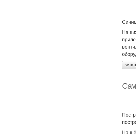
Синим
Наших
приле
венти
обору
читат
Сам
Постр
постр
Начнё