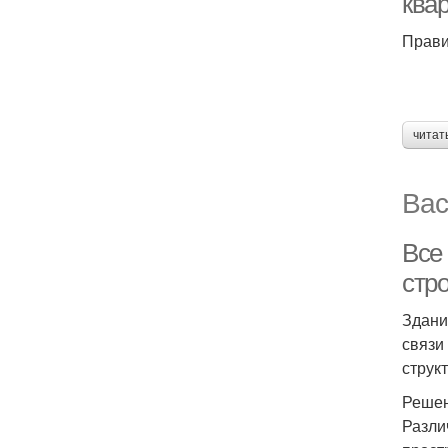
ква
Прави
читат
Вас
Все 
стр
Здани
связи
структ
Решен
Разли