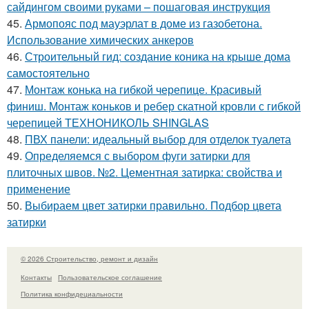
сайдингом своими руками – пошаговая инструкция
45.
Армопояс под мауэрлат в доме из газобетона.
Использование химических анкеров
46.
Строительный гид: создание коника на крыше дома
самостоятельно
47.
Монтаж конька на гибкой черепице. Красивый
финиш. Монтаж коньков и ребер скатной кровли с гибкой
черепицей ТЕХНОНИКОЛЬ SHINGLAS
48.
ПВХ панели: идеальный выбор для отделок туалета
49.
Определяемся с выбором фуги затирки для
плиточных швов. №2. Цементная затирка: свойства и
применение
50.
Выбираем цвет затирки правильно. Подбор цвета
затирки
© 2026 Строительство, ремонт и дизайн
Контакты
Пользовательское соглашение
Политика конфидециальности