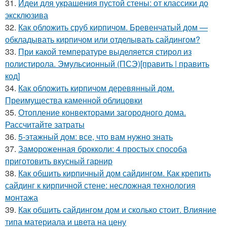
31.
Идеи для украшения пустой стены: от классики до
эксклюзива
32.
Как обложить сруб кирпичом. Бревенчатый дом —
обкладывать кирпичом или отделывать сайдингом?
33.
При какой температуре выделяется стирол из
полистирола. Эмульсионный (ПСЭ)[править | править
код]
34.
Как обложить кирпичом деревянный дом.
Преимущества каменной облицовки
35.
Отопление конвекторами загородного дома.
Рассчитайте затраты
36.
5-этажный дом: все, что вам нужно знать
37.
Замороженная брокколи: 4 простых способа
приготовить вкусный гарнир
38.
Как обшить кирпичный дом сайдингом. Как крепить
сайдинг к кирпичной стене: несложная технология
монтажа
39.
Как обшить сайдингом дом и сколько стоит. Влияние
типа материала и цвета на цену