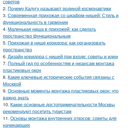
советов
2.
Почему Калугу называют родиной космонавтики
3.
Современная прихожая со шкафом-нишей: Стиль и
функциональность в гармонии
4.
Маленькая ниша в прихожей: как сделать
пространство функциональным
5.
Прихожая в нише коридора: как организовать
пространство
6.
Дизайн коридора с нишей при входе: советы и идеи
7.
Полный гид по особенностям и нюансам монтажа
пластиковых окон
8.
Какие ключевые исторические события связаны с
Москвой
9.
Основные моменты монтажа пластиковых окон: что
важно знать
10.
Какие основные достопримечательности Москвы
рекомендуют посетить туристам
11.
Основы монтажа внутренних откосов: советы для
начинающих