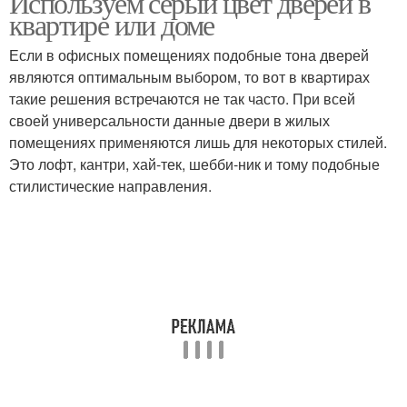
Используем серый цвет дверей в
квартире или доме
Если в офисных помещениях подобные тона дверей
являются оптимальным выбором, то вот в квартирах
Дверь в интерьере
Двери с чем
такие решения встречаются не так часто. При всей
своей универсальности данные двери в жилых
помещениях применяются лишь для некоторых стилей.
Это лофт, кантри, хай-тек, шебби-ник и тому подобные
Дуб в интерьере
Бежевые двери
стилистические направления.
Светлые двери
Двери в светлых тонах