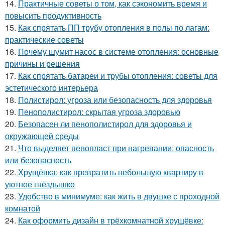
14.
Практичные советы о том, как сэкономить время и
повысить продуктивность
15.
Как спрятать ПП трубу отопления в полы по лагам:
практические советы
16.
Почему шумит насос в системе отопления: основные
причины и решения
17.
Как спрятать батареи и трубы отопления: советы для
эстетического интерьера
18.
Полистирол: угроза или безопасность для здоровья
19.
Пенополистирол: скрытая угроза здоровью
20.
Безопасен ли пенополистирол для здоровья и
окружающей среды
21.
Что выделяет пенопласт при нагревании: опасность
или безопасность
22.
Хрущёвка: как превратить небольшую квартиру в
уютное гнёздышко
23.
Удобство в минимуме: как жить в двушке с проходной
комнатой
24.
Как оформить дизайн в трёхкомнатной хрущёвке: