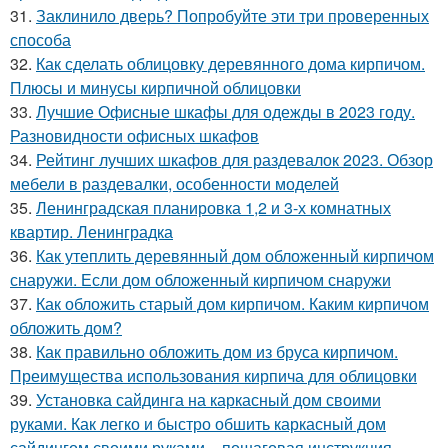
31.
Заклинило дверь? Попробуйте эти три проверенных
способа
32.
Как сделать облицовку деревянного дома кирпичом.
Плюсы и минусы кирпичной облицовки
33.
Лучшие Офисные шкафы для одежды в 2023 году.
Разновидности офисных шкафов
34.
Рейтинг лучших шкафов для раздевалок 2023. Обзор
мебели в раздевалки, особенности моделей
35.
Ленинградская планировка 1,2 и 3-х комнатных
квартир. Ленинградка
36.
Как утеплить деревянный дом обложенный кирпичом
снаружи. Если дом обложенный кирпичом снаружи
37.
Как обложить старый дом кирпичом. Каким кирпичом
обложить дом?
38.
Как правильно обложить дом из бруса кирпичом.
Преимущества использования кирпича для облицовки
39.
Установка сайдинга на каркасный дом своими
руками. Как легко и быстро обшить каркасный дом
сайдингом своими руками – пошаговая инструкция