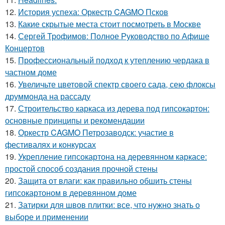
12.
История успеха: Оркестр CAGMO Псков
13.
Какие скрытые места стоит посмотреть в Москве
14.
Сергей Трофимов: Полное Руководство по Афише
Концертов
15.
Профессиональный подход к утеплению чердака в
частном доме
16.
Увеличьте цветовой спектр своего сада, сею флоксы
друммонда на рассаду
17.
Строительство каркаса из дерева под гипсокартон:
основные принципы и рекомендации
18.
Оркестр CAGMO Петрозаводск: участие в
фестивалях и конкурсах
19.
Укрепление гипсокартона на деревянном каркасе:
простой способ создания прочной стены
20.
Защита от влаги: как правильно обшить стены
гипсокартоном в деревянном доме
21.
Затирки для швов плитки: все, что нужно знать о
выборе и применении