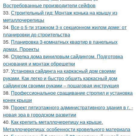
Востребованные производители сейфов
33.
Строительный гид: Монтаж конька на крышу из
металлочерепицы
34.
Все о 5-ти этажном 3-х секционном жилом доме: от
планировки до строительства
35.
Планировка 3-комнатных квартир в панельных
домах. Проекты
36.
Отделка дома виниловым сайдингом. Подготовка
основания и монтаж обрешетки
37.
Установка сайдинга на каркасный дом своими
руками. Как легко и быстро обшить каркасный дом
сайдингом своими руками – пошаговая инструкция
38.
Профессиональное сращивание стропил и установка
конек крыши
39.
Проект пятиэтажного административного здания в г. -
новая эра в городском развитии
40.
Как крепить металлочерепицу на крыше.
Металлочерепица: особенности кровельного материала