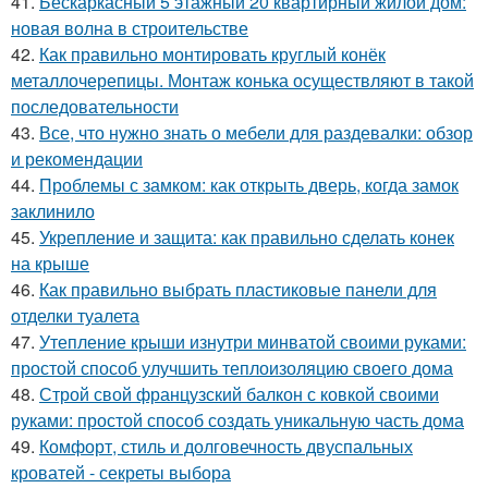
41.
Бескаркасный 5 этажный 20 квартирный жилой дом:
новая волна в строительстве
42.
Как правильно монтировать круглый конёк
металлочерепицы. Монтаж конька осуществляют в такой
последовательности
43.
Все, что нужно знать о мебели для раздевалки: обзор
и рекомендации
44.
Проблемы с замком: как открыть дверь, когда замок
заклинило
45.
Укрепление и защита: как правильно сделать конек
на крыше
46.
Как правильно выбрать пластиковые панели для
отделки туалета
47.
Утепление крыши изнутри минватой своими руками:
простой способ улучшить теплоизоляцию своего дома
48.
Строй свой французский балкон с ковкой своими
руками: простой способ создать уникальную часть дома
49.
Комфорт, стиль и долговечность двуспальных
кроватей - секреты выбора