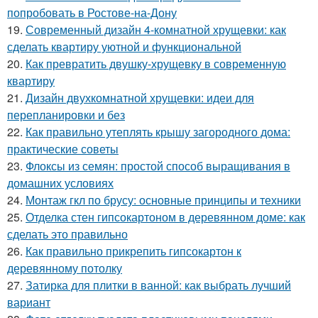
попробовать в Ростове-на-Дону
19.
Современный дизайн 4-комнатной хрущевки: как
сделать квартиру уютной и функциональной
20.
Как превратить двушку-хрущевку в современную
квартиру
21.
Дизайн двухкомнатной хрущевки: идеи для
перепланировки и без
22.
Как правильно утеплять крышу загородного дома:
практические советы
23.
Флоксы из семян: простой способ выращивания в
домашних условиях
24.
Монтаж гкл по брусу: основные принципы и техники
25.
Отделка стен гипсокартоном в деревянном доме: как
сделать это правильно
26.
Как правильно прикрепить гипсокартон к
деревянному потолку
27.
Затирка для плитки в ванной: как выбрать лучший
вариант