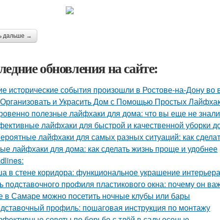
ь дальше →
ледние обновления на сайте:
ие исторические события произошли в Ростове-на-Дону во
 Организовать и Украсить Дом с Помощью Простых Лайфха
ровенно полезные лайфхаки для дома: что вы еще не знали
ективные лайфхаки для быстрой и качественной уборки д
ероятные лайфхаки для самых разных ситуаций: как сдела
ые лайфхаки для дома: как сделать жизнь проще и удобнее
dlines:
а в стене коридора: функциональное украшение интерьер
ь подставочного профиля пластикового окна: почему он ва
е в Самаре можно посетить ночные клубы или бары
дставочный профиль: пошаговая инструкция по монтажу
фективные советы по борьбе с тлёй в саду осенью