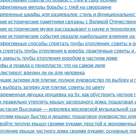
фективные методы борьбы с тлей на смородине
ревянные шкафы для раздевалок: стиль и функциональнос
кие исторические памятники связаны с Великой Отечестве
кие исторические музеи рассказывают о науке и технология
кие исторические события оказали наибольшее влияние на
фективные способы спрятать трубы отопления: советы и 
к спрятать трубы отопления в короба: практичные советы и
к закрыть трубы отопления коробом в частном доме
фы и правда о пенопласте: что на самом деле
листирол: вреден ли он для человека
чшие затирки для плитки: полное руководство по выбору и
к выбрать затирку для плитки: советы по цвету
временная двушка хрущевка на 5х: как обустроить уютное 
к правильно утеплять крышу загородного дома: пошаговая 
астасия Высоцкая — королева московской музыкальной с
еплим крышу быстро и дешево: пошаговое руководство дл
ройте теплую крышу своими руками: простой и экономичны
епление крыши частного дома своими руками: основные п