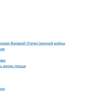
 время Великой Отечественной войны
ков
ома
ть жизнь проще
а
жен