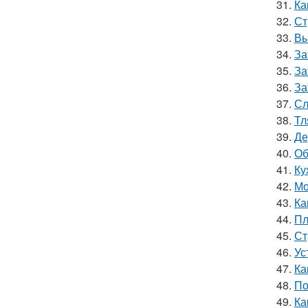
31.
Ка
32.
Ст
33.
Вы
34.
За
35.
За
36.
За
37.
Сл
38.
Тл
39.
Де
40.
Об
41.
Ку
42.
Мо
43.
Ка
44.
Пл
45.
Ст
46.
Ус
47.
Ка
48.
По
49.
Ка