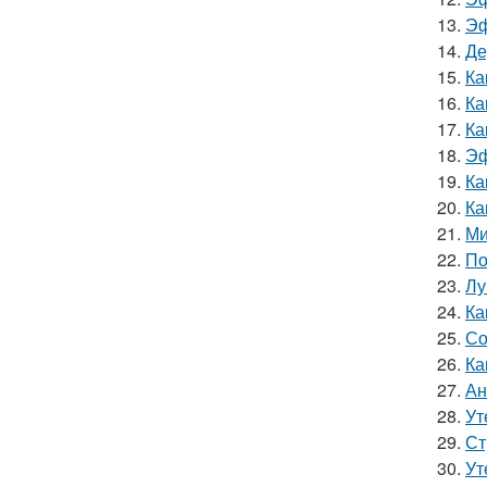
13.
Эф
14.
Де
15.
Ка
16.
Ка
17.
Ка
18.
Эф
19.
Ка
20.
Ка
21.
Ми
22.
По
23.
Лу
24.
Ка
25.
Со
26.
Ка
27.
Ан
28.
Ут
29.
Ст
30.
Ут