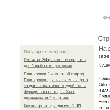
еже
Стр
На 
Популярные материалы
осн
Гексикон: Эффективное средство
Сущес
для борьбы с инфекциями
Планировка 2-комнатной квартиры.
Подши
Планировка двушки: схемы и фото
самый
создания практичного, удобного и
и для
функционального дизайна в
Приме
двухкомнатной квартире
Узел 
Как построить фундамент УШП
строи