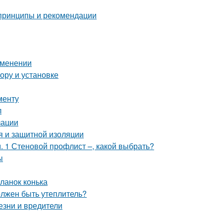
 принципы и рекомендации
рименении
ору и установке
менту
л
зации
я и защитной изоляции
 1 Стеновой профлист –, какой выбрать?
ы
ланок конька
олжен быть утеплитель?
езни и вредители