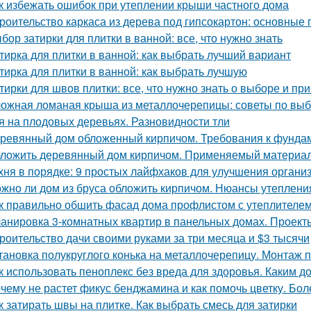
к избежать ошибок при утеплении крыши частного дома
роительство каркаса из дерева под гипсокартон: основные
бор затирки для плитки в ванной: все, что нужно знать
тирка для плитки в ванной: как выбрать лучший вариант
тирка для плитки в ванной: как выбрать лучшую
тирки для швов плитки: все, что нужно знать о выборе и п
ожная ломаная крыша из металлочерепицы: советы по выб
я на плодовых деревьях. Разновидности тли
ревянный дом обложенный кирпичом. Требования к фунда
ложить деревянный дом кирпичом. Применяемый материа
хня в порядке: 9 простых лайфхаков для улучшения органи
жно ли дом из бруса обложить кирпичом. Нюансы утеплени
к правильно обшить фасад дома профлистом с утеплителем.
анировка 3-комнатных квартир в панельных домах. Проект
роительство дачи своими руками за три месяца и $3 тысячи
тановка полукруглого конька на металлочерепицу. Монтаж п
к использовать пеноплекс без вреда для здоровья. Каким д
чему не растет фикус бенджамина и как помочь цветку. Бол
к затирать швы на плитке. Как выбрать смесь для затирки