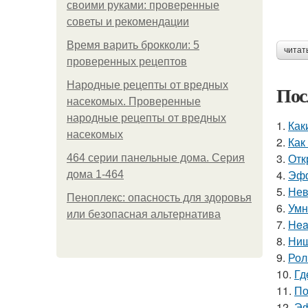
своими руками: проверенные
советы и рекомендации
Время варить брокколи: 5
читат
проверенных рецептов
Народные рецепты от вредных
Пос
насекомых. Проверенные
народные рецепты от вредных
1.
Как
насекомых
2.
Как
3.
Отк
464 серии панельные дома. Серия
4.
Эфф
дома 1-464
5.
Нев
Пеноплекс: опасность для здоровья
6.
Умн
или безопасная альтернатива
7.
Hea
8.
Ниш
9.
Рол
10.
Гд
11.
По
12.
Эф