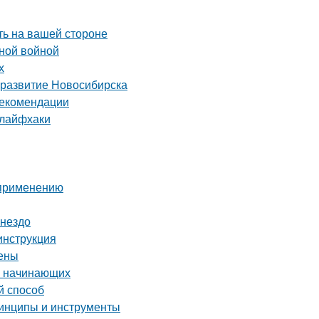
ть на вашей стороне
нной войной
х
 развитие Новосибирска
рекомендации
 лайфхаки
 применению
гнездо
инструкция
цены
я начинающих
й способ
ринципы и инструменты