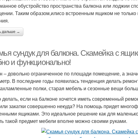
манное обустройство пространства балкона или лоджии сп
ении. Таким образом,илисо встроенным ящиком не только п
ния.
ь дальше →
мья сундук для балкона. Скамейка с ящи
бно и функционально!
н – довольно ограниченное по площади помещение, а значи
метр. В последние годы появилась тенденция делать ремонт
захламленные полки, старая мебель и сезонные вещи боль
о делать, если на балконе хочется иметь современный ремон
или закатки совершенно некуда? На помощь придет многоф
енными ящиками. Это идеальное решение как для маленького
ть такой предмет мебели вполне можно своими руками.