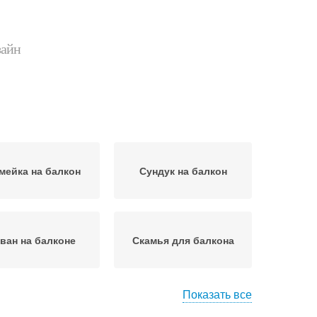
зайн
мейка на балкон
Сундук на балкон
ван на балконе
Скамья для балкона
Показать все
щик на балкон
Диваны на балкон