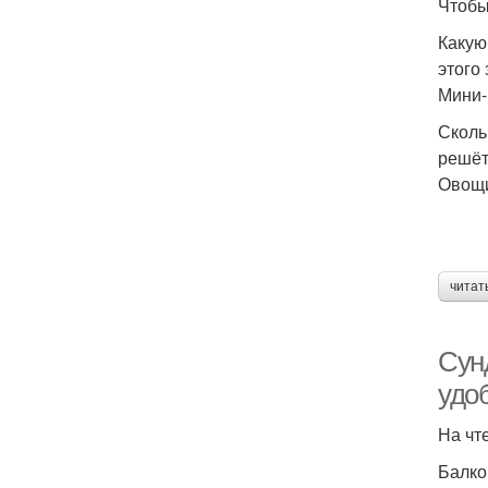
Чтобы
Какую
этого
Мини-
Сколь
решёт
Овощи
читат
Сун
удо
На чт
Балко