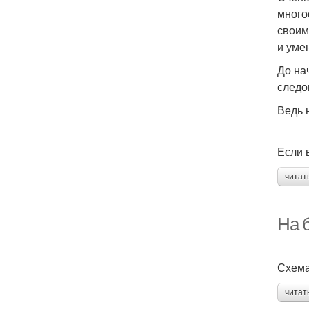
много
своим
и уме
До на
следо
Ведь 
Если 
читат
На 
Схема
читат