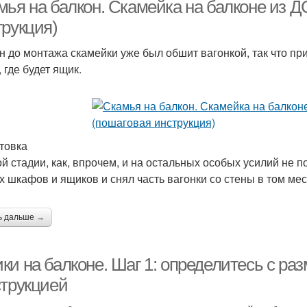
мья на балкон. Скамейка на балконе из 
трукция)
н до монтажа скамейки уже был обшит вагонкой, так что пр
Сидушка на балкон
Сундук для балкона
Див
 где будет ящик.
товка
ой стадии, как, впрочем, и на остальных особых усилий не 
х шкафов и ящиков и снял часть вагонки со стены в том мест
ь дальше →
и на балконе. Шаг 1: определитесь с ра
струкцией