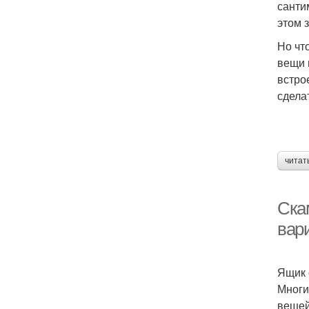
санти
этом 
Но чт
вещи 
встро
сдела
читат
Ска
вар
Ящик 
Многи
вещей