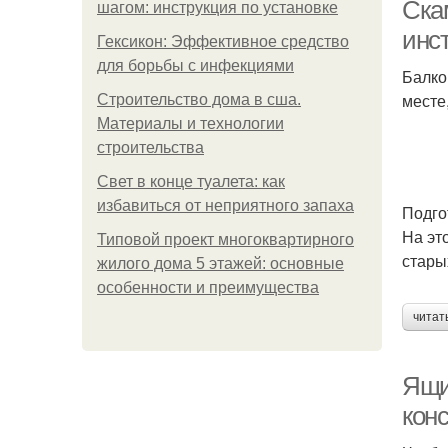
Ска
шагом: инструкция по установке
инс
Гексикон: Эффективное средство
для борьбы с инфекциями
Балко
месте,
Строительство дома в сша.
Материалы и технологии
строительства
Свет в конце туалета: как
избавиться от неприятного запаха
Подго
На эт
Типовой проект многоквартирного
стары
жилого дома 5 этажей: основные
особенности и преимущества
читат
Ящик
кон