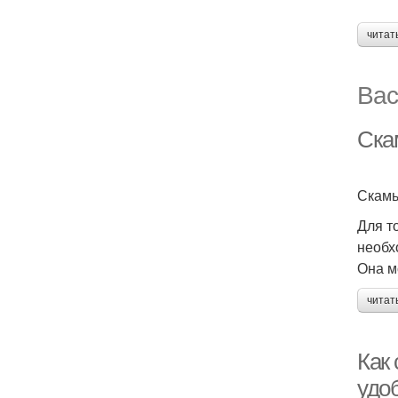
читат
Вас
Ска
Скамь
Для т
необх
Она м
читат
Как
удо