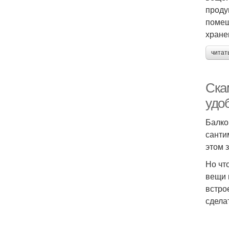
проду
помещ
хране
читат
Ска
удо
Балко
санти
этом 
Но чт
вещи 
встро
сдела