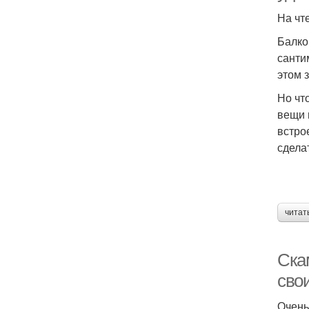
На чт
Балко
санти
этом 
Но чт
вещи 
встро
сдела
читат
Ска
сво
Очень