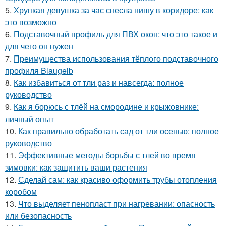
5.
Хрупкая девушка за час снесла нишу в коридоре: как
это возможно
6.
Подставочный профиль для ПВХ окон: что это такое и
для чего он нужен
7.
Преимущества использования тёплого подставочного
профиля Blaugelb
8.
Как избавиться от тли раз и навсегда: полное
руководство
9.
Как я борюсь с тлёй на смородине и крыжовнике:
личный опыт
10.
Как правильно обработать сад от тли осенью: полное
руководство
11.
Эффективные методы борьбы с тлей во время
зимовки: как защитить ваши растения
12.
Сделай сам: как красиво оформить трубы отопления
коробом
13.
Что выделяет пенопласт при нагревании: опасность
или безопасность