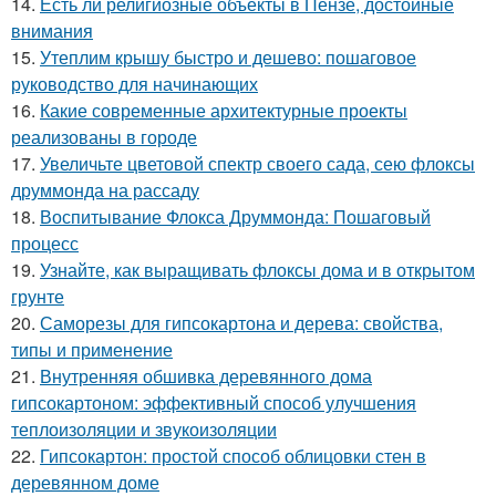
14.
Есть ли религиозные объекты в Пензе, достойные
внимания
15.
Утеплим крышу быстро и дешево: пошаговое
руководство для начинающих
16.
Какие современные архитектурные проекты
реализованы в городе
17.
Увеличьте цветовой спектр своего сада, сею флоксы
друммонда на рассаду
18.
Воспитывание Флокса Друммонда: Пошаговый
процесс
19.
Узнайте, как выращивать флоксы дома и в открытом
грунте
20.
Саморезы для гипсокартона и дерева: свойства,
типы и применение
21.
Внутренняя обшивка деревянного дома
гипсокартоном: эффективный способ улучшения
теплоизоляции и звукоизоляции
22.
Гипсокартон: простой способ облицовки стен в
деревянном доме