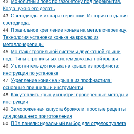
42.
Монолитный пояс по газобетону под перекрытия.
Когда нужно его делать
43.
Светодиоды и их характеристики. История создания
светодиода.
44.
Правильное крепление конька на металлочерепицу.
Технология установки конька на кровлю из
металлочерепицы
45.
Монтаж стропильной системы двускатной крыши
под.. Типы стропильных систем двухскатной крыши
46.
Уплотнитель для конька на крыше из профлиста:
инструкция по установке
47.
Укрепление конек на крыше из профнастила:
основные принципы и инструменты
48.
Как утеплить крышу изнутри: проверенные методы и
инструкции
49.
Замороженная капуста брокколи: простые рецепты
для домашнего приготовления
50.
ПВХ панели: идеальный выбор для отделок туалета