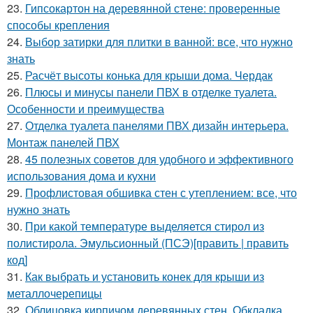
23.
Гипсокартон на деревянной стене: проверенные
способы крепления
24.
Выбор затирки для плитки в ванной: все, что нужно
знать
25.
Расчёт высоты конька для крыши дома. Чердак
26.
Плюсы и минусы панели ПВХ в отделке туалета.
Особенности и преимущества
27.
Отделка туалета панелями ПВХ дизайн интерьера.
Монтаж панелей ПВХ
28.
45 полезных советов для удобного и эффективного
использования дома и кухни
29.
Профлистовая обшивка стен с утеплением: все, что
нужно знать
30.
При какой температуре выделяется стирол из
полистирола. Эмульсионный (ПСЭ)[править | править
код]
31.
Как выбрать и установить конек для крыши из
металлочерепицы
32.
Облицовка кирпичом деревянных стен. Обкладка