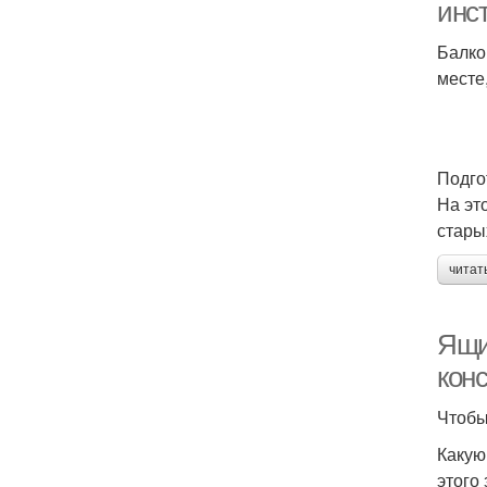
инс
Балко
месте,
Подго
На эт
стары
читат
Ящик
кон
Чтобы
Какую
этого