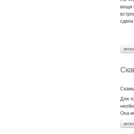
вещи 
встро
сдела
читат
Ска
Скамь
Для т
необх
Она м
читат