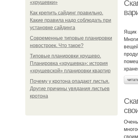
Ска
«хрущевки»
вар
Как крепить сайдинг правильно.
Какие правила надо соблюдать при
установке сайдинга
Ящик 
Современные типовые планировки
Многи
новостроек. Что такое?
вещей
проду
Типовые планировки хрущево.
помещ
Планировка «хрущевка»: история
хране
«хрущевской» планировки квартир
читат
Почему у кротона опадают листья.
Другие причины увядания листьев
кротона
Ска
сво
Очень
много
своим