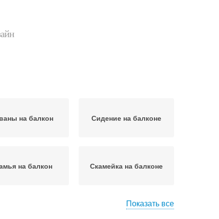
зайн
ваны на балкон
Сидение на балконе
амья на балкон
Скамейка на балконе
Показать все
анчик на балкон
Диван на балконе