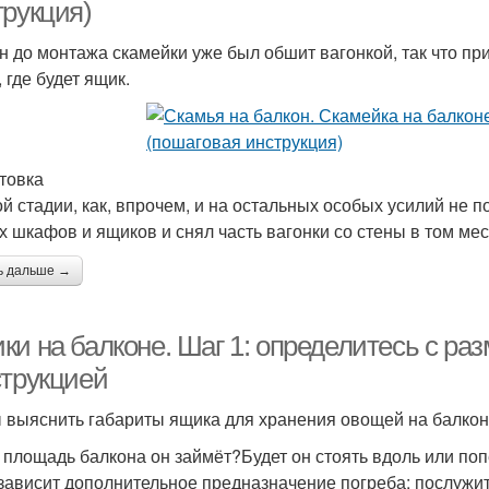
трукция)
н до монтажа скамейки уже был обшит вагонкой, так что пр
 где будет ящик.
товка
ой стадии, как, впрочем, и на остальных особых усилий не 
х шкафов и ящиков и снял часть вагонки со стены в том мест
ь дальше →
и на балконе. Шаг 1: определитесь с ра
струкцией
 выяснить габариты ящика для хранения овощей на балконе
 площадь балкона он займёт?Будет он стоять вдоль или по
 зависит дополнительное предназначение погреба: послужит