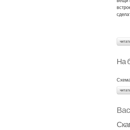
вещи 
встро
сдела
читат
На 
Схема
читат
Вас
Ска