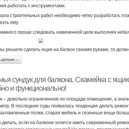
ния работать с инструментами.
чала строительных работ необходимо четко разработать пл
вать ему.
намного проще следовать намеченной цели выполняя небол
вы решили сделать ящик на балкон своими руками, то должн
ь дальше →
мья сундук для балкона. Скамейка с ящи
бно и функционально!
н – довольно ограниченное по площади помещение, а значи
метр. В последние годы появилась тенденция делать ремонт
захламленные полки, старая мебель и сезонные вещи боль
о делать, если на балконе хочется иметь современный ремон