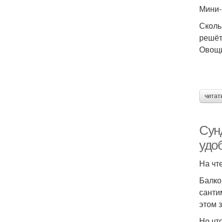
Мини-
Сколь
решёт
Овощи
читат
Сун
удо
На чт
Балко
санти
этом 
Но чт