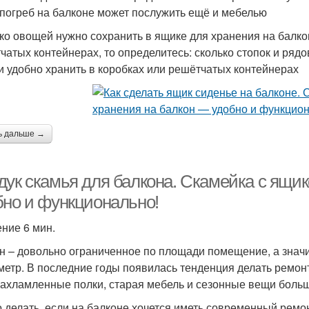
погреб на балконе может послужить ещё и мебелью
ко овощей нужно сохранить в ящике для хранения на балко
чатых контейнерах, то определитесь: сколько стопок и рядо
 удобно хранить в коробках или решётчатых контейнерах
ь дальше →
дук скамья для балкона. Скамейка с ящи
бно и функционально!
ение 6 мин.
н – довольно ограниченное по площади помещение, а значи
метр. В последние годы появилась тенденция делать ремонт
захламленные полки, старая мебель и сезонные вещи боль
о делать, если на балконе хочется иметь современный ремон