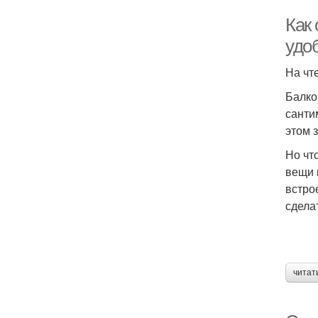
Как
удо
На чт
Балко
санти
этом 
Но чт
вещи 
встро
сдела
читат