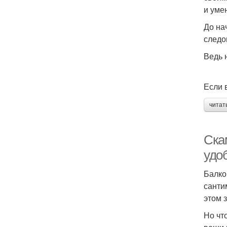
и уме
До на
следо
Ведь 
Если 
читат
Ска
удо
Балко
санти
этом 
Но чт