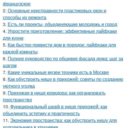
французское
2.
Основные неисправности пластиковых окон и
способы их ремонта
3.
Есть ли проекты, объединяющие молодежь и город
4.
Упростите приготовление: эффективные лайфхаки
для кухни
5.
Как быстро привести дом в порядок: лайфхаки для
каждой комнаты
6.
Полное руководство по обшивке фасада дома: шаг за
шагом
7.
Какие уникальные музеи техники есть в Москве
8.
Как обустроить нишу в прихожей: советы по созданию
уютного уголка
9.
Прихожая в нише коридора: как организовать
пространство
10.
Функциональный шкаф в нише прихожей: как
объединить эстетику и практичность
11.
Экономия пространства: как обустроить нишу для
холодильника в хрущевке