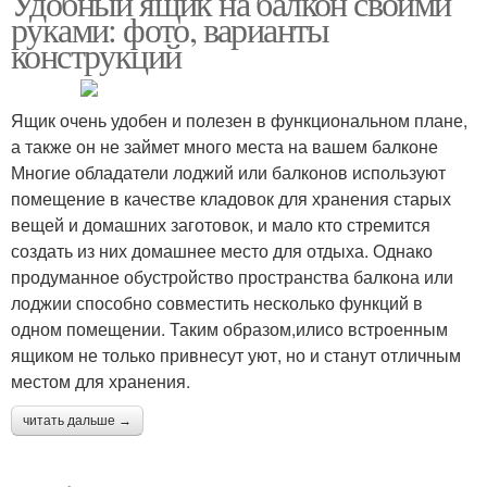
Удобный ящик на балкон своими
руками: фото, варианты
конструкций
Сундук на балкон
Сидение с ящиком
Ящик очень удобен и полезен в функциональном плане,
а также он не займет много места на вашем балконе
Многие обладатели лоджий или балконов используют
помещение в качестве кладовок для хранения старых
Сидушка на балкон
Диван на балкон
вещей и домашних заготовок, и мало кто стремится
создать из них домашнее место для отдыха. Однако
продуманное обустройство пространства балкона или
лоджии способно совместить несколько функций в
одном помещении. Таким образом,илисо встроенным
Скамейка на балконе
Руки на балкон
ящиком не только привнесут уют, но и станут отличным
местом для хранения.
читать дальше →
Диван-ящик на балкон