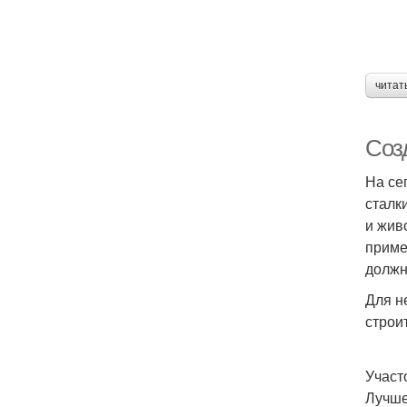
читат
Соз
На се
сталк
и жив
приме
должн
Для н
строи
Участ
Лучше