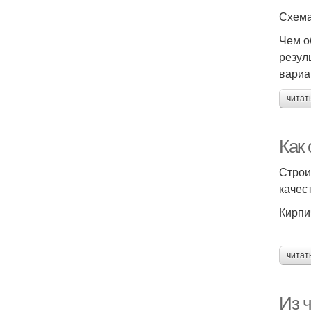
Схема
Чем о
резул
вариа
читат
Как
Строи
качес
Кирпи
читат
Из 