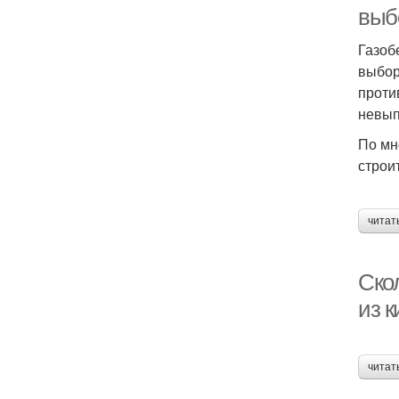
выб
Газоб
выбор
проти
невып
По мн
строи
читат
Скол
из к
читат