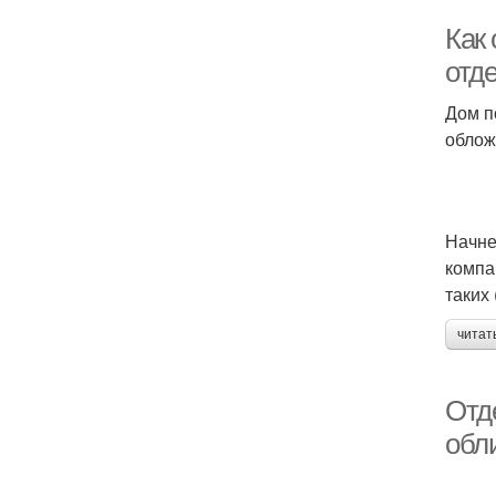
Как
отд
Дом п
облож
Начне
компа
таких
читат
Отд
обл