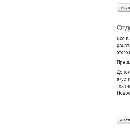
читат
Отд
Все в
работ
этого
Преим
Допол
акуст
техни
Недос
читат