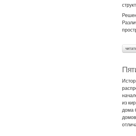
структ
Решен
Разли
прост
читат
Пят
Истор
распр
начал
из ки
дома 
домов
отлич