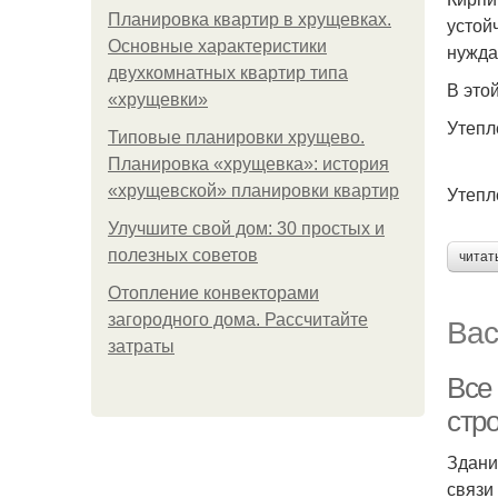
Планировка квартир в хрущевках.
устой
Основные характеристики
нужда
двухкомнатных квартир типа
В это
«хрущевки»
Утепл
Типовые планировки хрущево.
Планировка «хрущевка»: история
«хрущевской» планировки квартир
Утепл
Улучшите свой дом: 30 простых и
полезных советов
читат
Отопление конвекторами
Вас
загородного дома. Рассчитайте
затраты
Все 
стр
Здани
связи