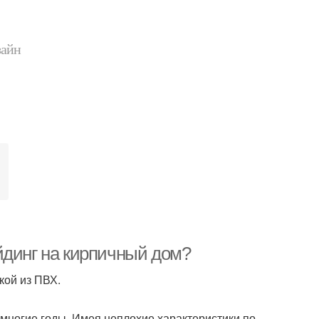
зайн
йдинг на кирпичный дом?
кой из ПВХ.
 многие годы. Имея неплохие характеристики по