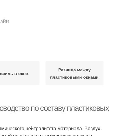
зайн
Разница между
офиль в окне
пластиковыми окнами
ководство по составу пластиковых
имического нейтралитета материала. Воздух,
 рамой не вызывают химическую реакцию.