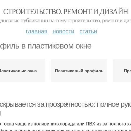
СТРОИТЕЛЬСТВО, РЕМОНТ И ДИЗАЙН
дневные публикации на тему строительство, ремонт и ди
главная
новости
статьи
филь в пластиковом окне
Пластиковые окна
Пластиковый профиль
Пр
 скрывается за прозрачностью: полное ру
н
т окна чаще из поливинилхлорида или ПВХ из-за полного х
ферные явления и дожди при контакте со стеклопакетом и