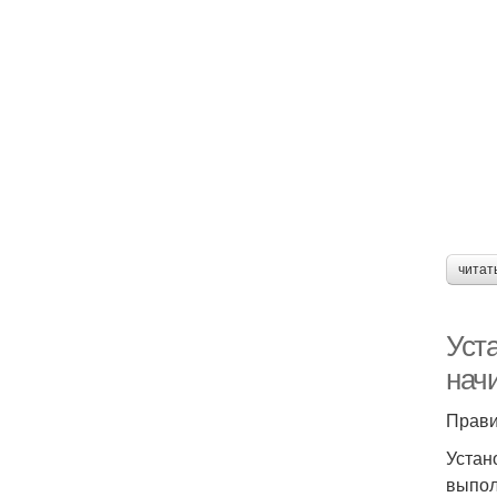
читат
Уст
нач
Прави
Устан
выпол