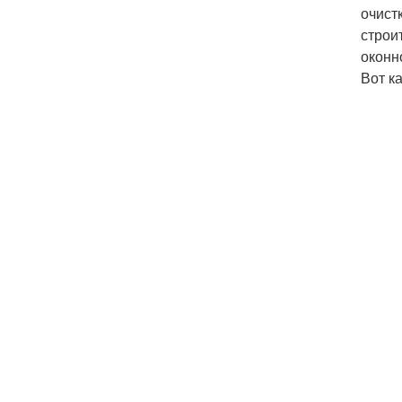
очист
строи
оконн
Вот к