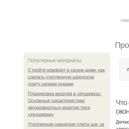
еже
Про
Популярные материалы
Стройте комфорт в своем доме: как
сделать утепленную шведскую
плиту своими руками
Планировка квартир в хрущевках.
Основные характеристики
Что
двухкомнатных квартир типа
око
«хрущевки»
Делаю
Утепленная шведская плита шаг за
атмос