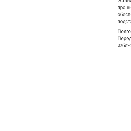
Устан
прочн
обесп
подст
Подго
Перед
избеж