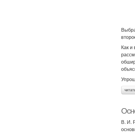
Выбра
второ
Как и
рассм
обшир
объяс
Упрощ
читат
Осн
В. И.
основ