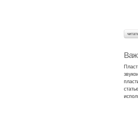
читат
Важ
Пласт
звуко
пласт
стать
испол