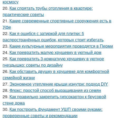
космосу
20.
Как спрятать трубы отопления в квартире:
практические советы
21.
Какие современные спортивные сооружения есть в
Уфе
22.
Как я ошибся с затиркой для плитки: 5
распространённых ошибок, которых стоит избегать
23.
Какие культурные мероприятия проводятся в Перми
24.
Как превратить малую хрущевку в уютный дом
25.
Как превратить 3-комнатную хрущевку в уютное
гнездышко: советы по дизайну
26.
Как обставить двушку в хрущевке для комфортной
семейной жизни
27.
Экономное утепление крыши изнутри: подход DIY
28.
Флокс: простой способ выращивания из семян
29.
Как правильно закрепить гипсокартон к брусовой
стене дома
30.
Как построить фундамент УШП своими руками:
проверенные советы и рекомендации