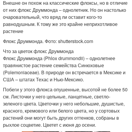
Внешне он похож на классические флоксы, но в отличие
от них флокс Друммонда – однолетник. Но он настолько
очаровательный, что вряд ли оставит кого-то
равнодушным. К тому же это крайне неприхотливое
растение
Флокс Друммонда. Фото: shutterstock.com
Что за цветок флокс Друммонда
Флокс Друммонда (Phlox drummondii) – однолетнее
травянистое растение семейства Синюховые
(Polemoniaceae). В природе он встречается в Мексике и
США – штатах Техас и Нью-Мексико.
Побеги у этого флокса опушенные, высотой не более 50
см. Листочки у него цельные, ланцетные, светло-
зеленого цвета. Цветочки у него небольшие, душистые,
красного, кремового или белого цвета, но у сортовых
растений они могут быть других оттенков, собраны в
рыхлое соцветие. Цветет с июня до осени.