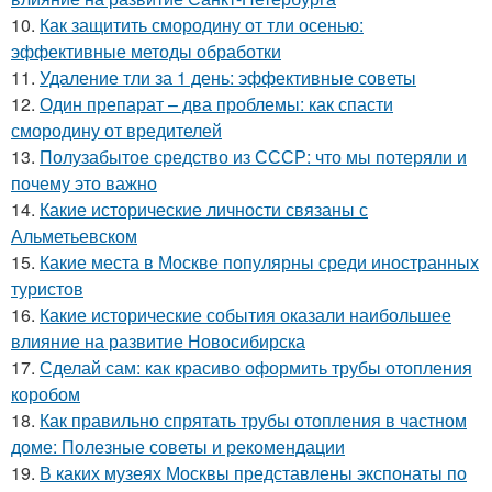
10.
Как защитить смородину от тли осенью:
эффективные методы обработки
11.
Удаление тли за 1 день: эффективные советы
12.
Один препарат – два проблемы: как спасти
смородину от вредителей
13.
Полузабытое средство из СССР: что мы потеряли и
почему это важно
14.
Какие исторические личности связаны с
Альметьевском
15.
Какие места в Москве популярны среди иностранных
туристов
16.
Какие исторические события оказали наибольшее
влияние на развитие Новосибирска
17.
Сделай сам: как красиво оформить трубы отопления
коробом
18.
Как правильно спрятать трубы отопления в частном
доме: Полезные советы и рекомендации
19.
В каких музеях Москвы представлены экспонаты по