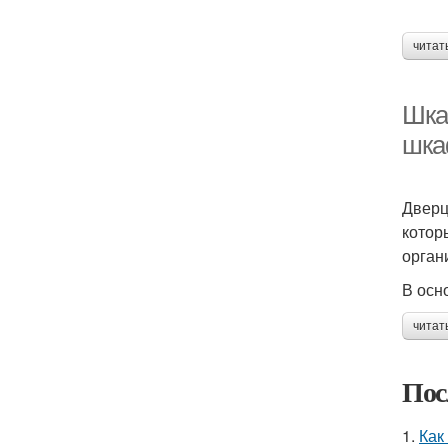
читат
Шка
шка
Дверц
котор
орган
В осн
читат
Пос
1.
Как