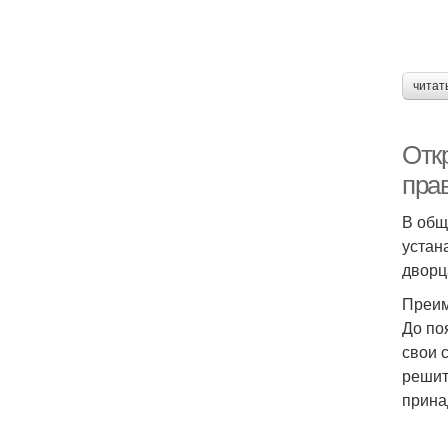
читат
Отк
пра
В общ
устан
дворц
Преим
До по
свои 
решит
прина