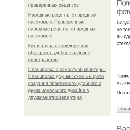
Пол
проверенных рецептов
фот
Народные рецепты от вредных
Безус
насекомых. Проверенные
не то
народные рецепты от вредных
вы сд
насекомых
стекла
Кухня-ниша в коридоре: как
обустроить удобное рабочее
пространство
Планировка 2-комнатной квартиры.
Также
Планировка двушки: схемы и фото
изыск
создания практичного, удобного и
функционального дизайна в
Поэто
двухкомнатной квартире
читат
Вас