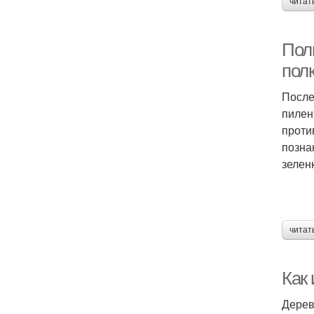
читат
Пол
пол
После
пилен
проти
позна
зелен
читат
Как
Дерев