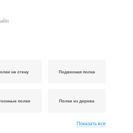
зайн
олки на стену
Подвесная полка
ухонные полки
Полки из дерева
Показать все
ллические полки
Пластиковые полки