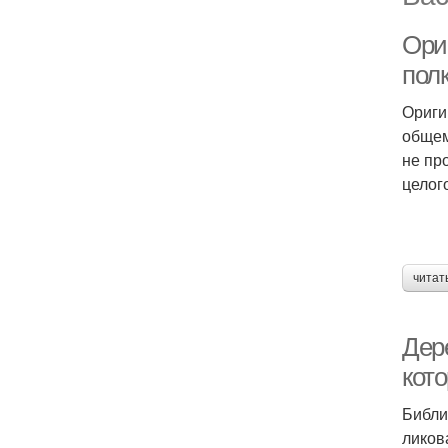
Ори
пол
Ориги
общем
не пр
целог
читат
Дер
кот
Библи
ликов