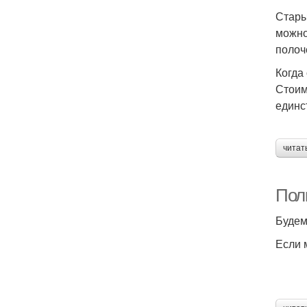
Стары
можно
полоч
Когда
Стоим
единс
читат
Пол
Будем
Если 