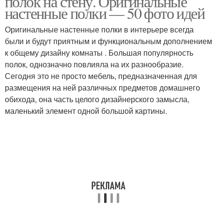
полок на стену. Оригинальные
настенные полки — 50 фото идей
Оригинальные настенные полки в интерьере всегда
были и будут приятным и функциональным дополнением
Полки в интерьере
Эксклюзивные полки
к общему дизайну комнаты . Большая популярность
полок, однозначно повлияла на их разнообразие.
Сегодня это не просто мебель, предназначенная для
размещения на ней различных предметов домашнего
Стеллаж из модульных
Модульные полки
обихода, она часть целого дизайнерского замысла,
полок
маленький элемент одной большой картины.
Деревянная полка
Подвесная полка
Полки для кухни
Самодельные полки