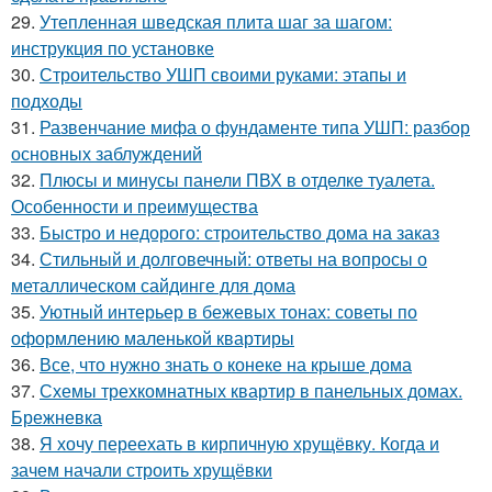
29.
Утепленная шведская плита шаг за шагом:
инструкция по установке
30.
Строительство УШП своими руками: этапы и
подходы
31.
Развенчание мифа о фундаменте типа УШП: разбор
основных заблуждений
32.
Плюсы и минусы панели ПВХ в отделке туалета.
Особенности и преимущества
33.
Быстро и недорого: строительство дома на заказ
34.
Стильный и долговечный: ответы на вопросы о
металлическом сайдинге для дома
35.
Уютный интерьер в бежевых тонах: советы по
оформлению маленькой квартиры
36.
Все, что нужно знать о конеке на крыше дома
37.
Схемы трехкомнатных квартир в панельных домах.
Брежневка
38.
Я хочу переехать в кирпичную хрущёвку. Когда и
зачем начали строить хрущёвки