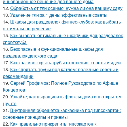
инновационное решение для вашего дома
12.
Обработка от тли осенью: нужна ли она вашему саду
13.
Удаление тли за 1 день: эффективные советы
14.
Шкафы для раздевалок фитнес-клубов: как выбрать
оптимальное решение
15.
Как выбрать оптимальные шкафчики для раздевалок
спортклуба
16.
Безопасные и функциональные шкафы для
раздевалок детского сада
17.
Как красиво скрыть трубы отопления: советы и идеи
18.
Как спрятать трубы под катлом: полезные советы и
рекомендации
19.
Сергей Трофимов: Полное Руководство по Афише
Концертов
20.
Узнайте, как выращивать флоксы дома и в открытом
грунте
21.
Внутренняя обрешетка каркасника под гипсокартон:
основные принципы и приемы
22.
Как правильно прикрепить гипсокартон к