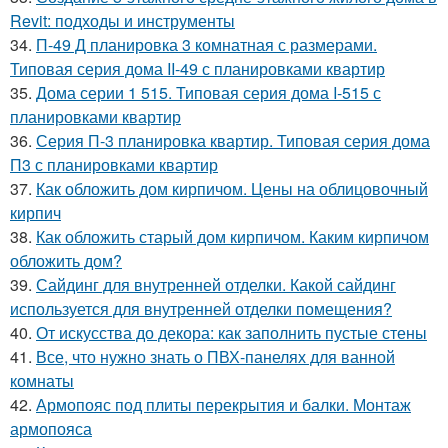
Revit: подходы и инструменты
34.
П-49 Д планировка 3 комнатная с размерами.
Типовая серия дома II-49 с планировками квартир
35.
Дома серии 1 515. Типовая серия дома I-515 с
планировками квартир
36.
Серия П-3 планировка квартир. Типовая серия дома
П3 с планировками квартир
37.
Как обложить дом кирпичом. Цены на облицовочный
кирпич
38.
Как обложить старый дом кирпичом. Каким кирпичом
обложить дом?
39.
Сайдинг для внутренней отделки. Какой сайдинг
используется для внутренней отделки помещения?
40.
От искусства до декора: как заполнить пустые стены
41.
Все, что нужно знать о ПВХ-панелях для ванной
комнаты
42.
Армопояс под плиты перекрытия и балки. Монтаж
армопояса