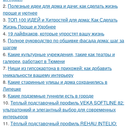
2.
Полезные идеи для дома и дачи: как сделать жизнь
проще и уютнее
3.
ТОП 100 ИДЕЙ и Хитростей для дома: Как Сделать
Жизнь Проще и Удобнее
4.
19 лайфхаков, которые упростят вашу жизнь
5.
Полное руководство по обшивке фасада дома: шаг за
шагом
6.
Какие культурные учреждения, такие как театры и
галереи, работают в Тюмени
7.
Ниши из гипсокартона в прихожей: как добавить
уникальности вашему интерьеру
8.
Какие старинные улицы и дома сохранились в
Липецке
9.
Какие подземные туннели есть в городе
10.
Теплый подставочный профиль VEKA SOFTLINE 82:
ультратонкий и элегантный выбор для современных
интерьеров
11.
Тёплый подставочный профиль REHAU INTELIO: