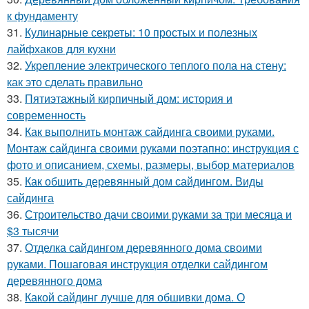
к фундаменту
31.
Кулинарные секреты: 10 простых и полезных
лайфхаков для кухни
32.
Укрепление электрического теплого пола на стену:
как это сделать правильно
33.
Пятиэтажный кирпичный дом: история и
современность
34.
Как выполнить монтаж сайдинга своими руками.
Монтаж сайдинга своими руками поэтапно: инструкция с
фото и описанием, схемы, размеры, выбор материалов
35.
Как обшить деревянный дом сайдингом. Виды
сайдинга
36.
Строительство дачи своими руками за три месяца и
$3 тысячи
37.
Отделка сайдингом деревянного дома своими
руками. Пошаговая инструкция отделки сайдингом
деревянного дома
38.
Какой сайдинг лучше для обшивки дома. О