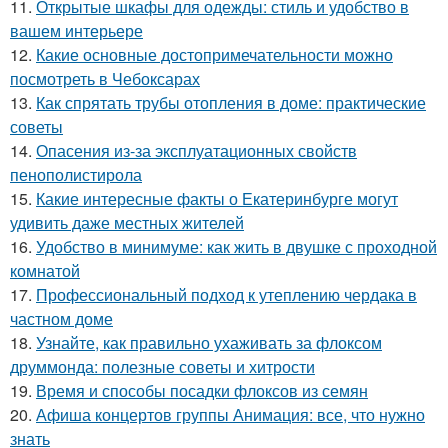
11.
Открытые шкафы для одежды: стиль и удобство в
вашем интерьере
12.
Какие основные достопримечательности можно
посмотреть в Чебоксарах
13.
Как спрятать трубы отопления в доме: практические
советы
14.
Опасения из-за эксплуатационных свойств
пенополистирола
15.
Какие интересные факты о Екатеринбурге могут
удивить даже местных жителей
16.
Удобство в минимуме: как жить в двушке с проходной
комнатой
17.
Профессиональный подход к утеплению чердака в
частном доме
18.
Узнайте, как правильно ухаживать за флоксом
друммонда: полезные советы и хитрости
19.
Время и способы посадки флоксов из семян
20.
Афиша концертов группы Анимация: все, что нужно
знать