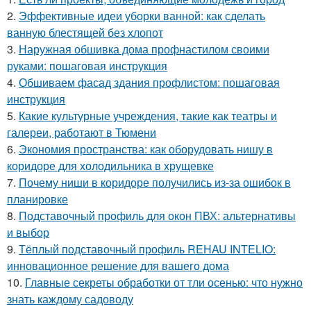
2.
Эффективные идеи уборки ванной: как сделать
ванную блестящей без хлопот
3.
Наружная обшивка дома профнастилом своими
руками: пошаговая инструкция
4.
Обшиваем фасад здания профлистом: пошаговая
инструкция
5.
Какие культурные учреждения, такие как театры и
галереи, работают в Тюмени
6.
Экономия пространства: как оборудовать нишу в
коридоре для холодильника в хрущевке
7.
Почему ниши в коридоре получились из-за ошибок в
планировке
8.
Подставочный профиль для окон ПВХ: альтернативы
и выбор
9.
Тёплый подставочный профиль REHAU INTELIO:
инновационное решение для вашего дома
10.
Главные секреты обработки от тли осенью: что нужно
знать каждому садоводу