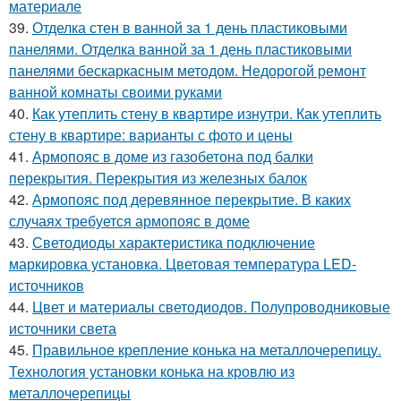
материале
39.
Отделка стен в ванной за 1 день пластиковыми
панелями. Отделка ванной за 1 день пластиковыми
панелями бескаркасным методом. Недорогой ремонт
ванной комнаты своими руками
40.
Как утеплить стену в квартире изнутри. Как утеплить
стену в квартире: варианты с фото и цены
41.
Армопояс в доме из газобетона под балки
перекрытия. Перекрытия из железных балок
42.
Армопояс под деревянное перекрытие. В каких
случаях требуется армопояс в доме
43.
Светодиоды характеристика подключение
маркировка установка. Цветовая температура LED-
источников
44.
Цвет и материалы светодиодов. Полупроводниковые
источники света
45.
Правильное крепление конька на металлочерепицу.
Технология установки конька на кровлю из
металлочерепицы