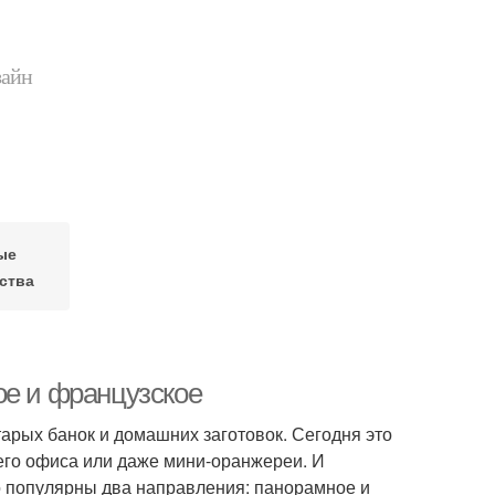
зайн
ые
ства
ое и французское
тарых банок и домашних заготовок. Сегодня это
его офиса или даже мини-оранжереи. И
о популярны два направления: панорамное и