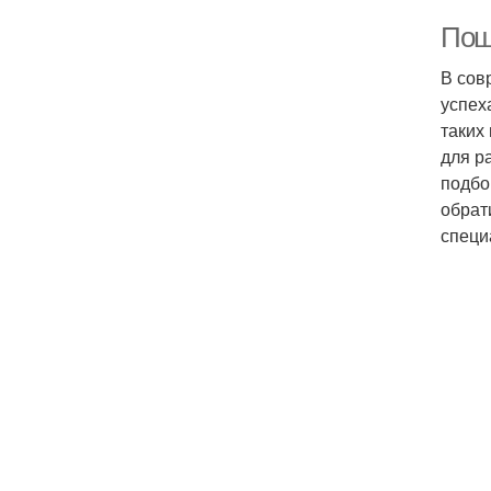
Пош
В сов
успех
таких
для р
подбо
обрат
специ