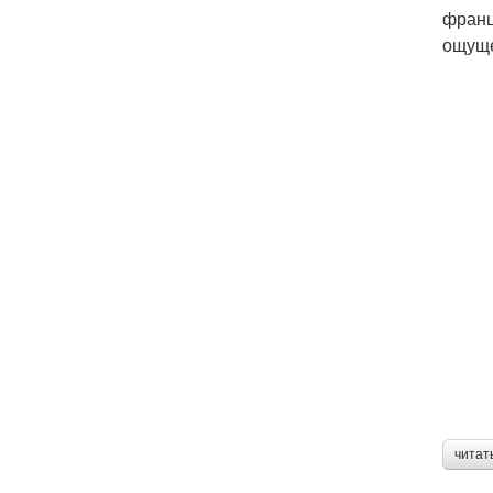
франц
ощуще
читат