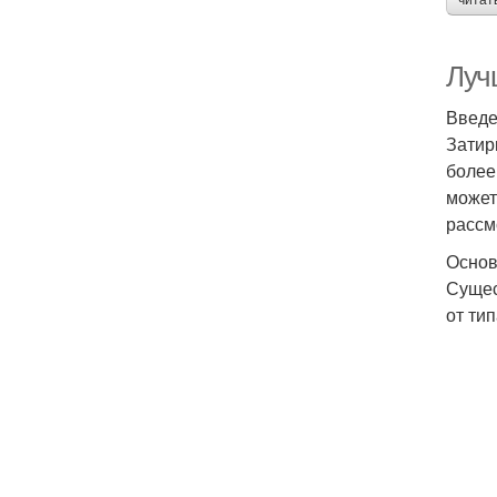
читат
Луч
Введ
Затир
более
может
рассм
Основ
Сущес
от ти