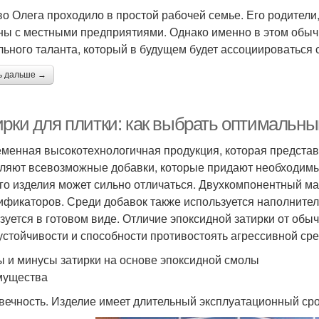
во Олега проходило в простой рабочей семье. Его родители
ны с местными предприятиями. Однако именно в этом обы
льного таланта, который в будущем будет ассоциироваться 
ь дальше →
ирки для плитки: как выбрать оптимальны
менная высокотехнологичная продукция, которая представл
ляют всевозможные добавки, которые придают необходимы
го изделия может сильно отличаться. Двухкомпонентный ма
ификаторов. Среди добавок также используется наполнитель
зуется в готовом виде. Отличие эпоксидной затирки от об
устойчивости и способности противостоять агрессивной сре
 и минусы затирки на основе эпоксидной смолы
мущества
вечность. Изделие имеет длительный эксплуатационный сро