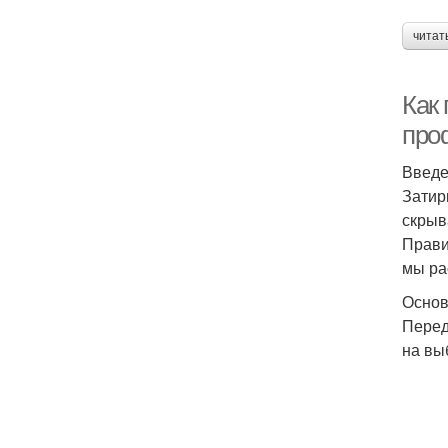
читат
Как
про
Введ
Затир
скрыв
Прави
мы ра
Основ
Перед
на вы