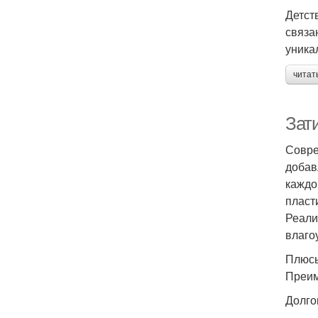
Детст
связа
уника
читат
Зат
Совре
добав
каждо
пласт
Реали
влаго
Плюсы
Преи
Долго