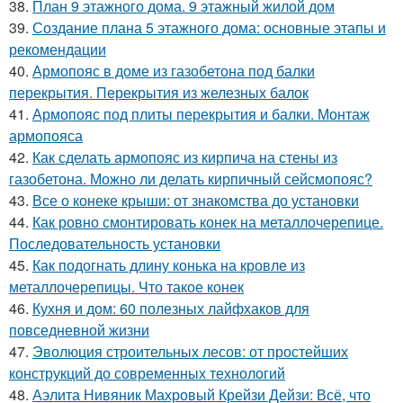
38.
План 9 этажного дома. 9 этажный жилой дом
39.
Создание плана 5 этажного дома: основные этапы и
рекомендации
40.
Армопояс в доме из газобетона под балки
перекрытия. Перекрытия из железных балок
41.
Армопояс под плиты перекрытия и балки. Монтаж
армопояса
42.
Как сделать армопояс из кирпича на стены из
газобетона. Можно ли делать кирпичный сейсмопояс?
43.
Все о конеке крыши: от знакомства до установки
44.
Как ровно смонтировать конек на металлочерепице.
Последовательность установки
45.
Как подогнать длину конька на кровле из
металлочерепицы. Что такое конек
46.
Кухня и дом: 60 полезных лайфхаков для
повседневной жизни
47.
Эволюция строительных лесов: от простейших
конструкций до современных технологий
48.
Аэлита Нивяник Махровый Крейзи Дейзи: Всё, что