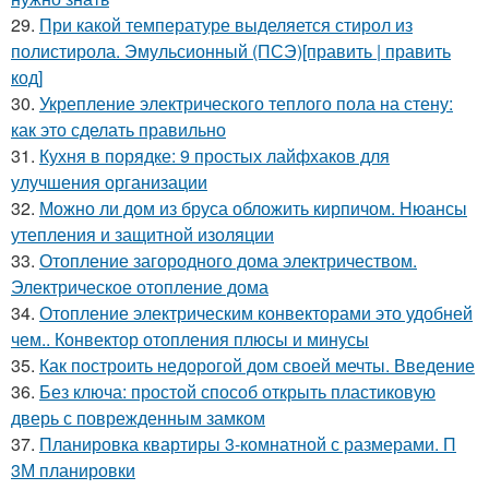
29.
При какой температуре выделяется стирол из
полистирола. Эмульсионный (ПСЭ)[править | править
код]
30.
Укрепление электрического теплого пола на стену:
как это сделать правильно
31.
Кухня в порядке: 9 простых лайфхаков для
улучшения организации
32.
Можно ли дом из бруса обложить кирпичом. Нюансы
утепления и защитной изоляции
33.
Отопление загородного дома электричеством.
Электрическое отопление дома
34.
Отопление электрическим конвекторами это удобней
чем.. Конвектор отопления плюсы и минусы
35.
Как построить недорогой дом своей мечты. Введение
36.
Без ключа: простой способ открыть пластиковую
дверь с поврежденным замком
37.
Планировка квартиры 3-комнатной с размерами. П
3М планировки