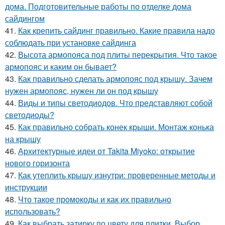
дома. Подготовительные работы по отделке дома
сайдингом
41.
Как крепить сайдинг правильно. Какие правила надо
соблюдать при установке сайдинга
42.
Высота армопояса под плиты перекрытия. Что такое
армопояс и каким он бывает?
43.
Как правильно сделать армопояс под крышу. Зачем
нужен армопояс, нужен ли он под крышу
44.
Виды и типы светодиодов. Что представляют собой
светодиоды?
45.
Как правильно собрать конек крыши. Монтаж конька
на крышу
46.
Архитектурные идеи от Takita Miyoko: открытие
нового горизонта
47.
Как утеплить крышу изнутри: проверенные методы и
инструкции
48.
Что такое промокоды и как их правильно
использовать?
49.
Как выбрать затирку по цвету для плитки. Выбор