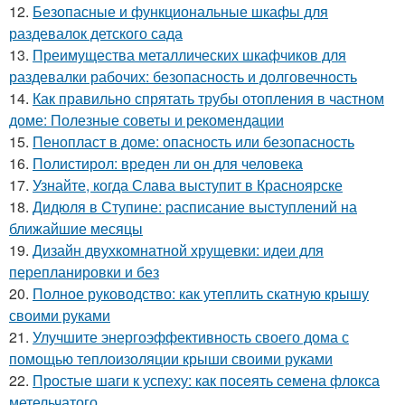
12.
Безопасные и функциональные шкафы для
раздевалок детского сада
13.
Преимущества металлических шкафчиков для
раздевалки рабочих: безопасность и долговечность
14.
Как правильно спрятать трубы отопления в частном
доме: Полезные советы и рекомендации
15.
Пенопласт в доме: опасность или безопасность
16.
Полистирол: вреден ли он для человека
17.
Узнайте, когда Слава выступит в Красноярске
18.
Дидюля в Ступине: расписание выступлений на
ближайшие месяцы
19.
Дизайн двухкомнатной хрущевки: идеи для
перепланировки и без
20.
Полное руководство: как утеплить скатную крышу
своими руками
21.
Улучшите энергоэффективность своего дома с
помощью теплоизоляции крыши своими руками
22.
Простые шаги к успеху: как посеять семена флокса
метельчатого