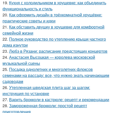
19.
Кухня с холодильником в хрущевке: как объединить
функциональность и стиль
20.
Как оформить дизайн в трёхкомнатной хрущёвке:
практические советы и идеи
21.
Как обставить двушку в хрущевке для комфортной
семейной жизни
22.
Полное руководство по утеплению крыши частного
дома изнутри
23.
Любэ в Рязани: расписание предстоящих концертов
24.
Анастасия Высоцкая — королева московской
музыкальной сцены
25.
Посадка однолетних и многолетних флоксов
семенами на рассаду: все, что нужно знать начинающим
садоводам
26.
Утепленная шведская плита шаг за шагом:
инструкция по установке
27.
Варить брокколи в кастрюле: рецепт и рекомендации
28.
Замороженная брокколи: простой рецепт
приготовления