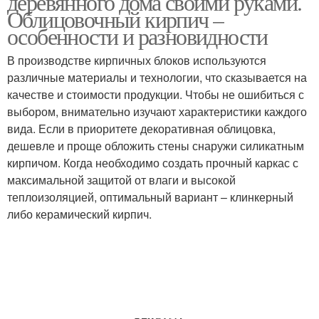
деревянного дома своими руками.
Облицовочный кирпич –
особенности и разновидности
Гидроизоляция под
Гидроизоляция под
В производстве кирпичных блоков используются
ленточный фундамент
плитный фундамент
различные материалы и технологии, что сказывается на
качестве и стоимости продукции. Чтобы не ошибиться с
выбором, внимательно изучают характеристики каждого
вида. Если в приоритете декоративная облицовка,
Подготовки под
Монолитное основание
дешевле и проще обложить стены снаружи силикатным
фундамент
кирпичом. Когда необходимо создать прочный каркас с
максимальной защитой от влаги и высокой
теплоизоляцией, оптимальный вариант – клинкерный
либо керамический кирпич.
Плиты для фундамента