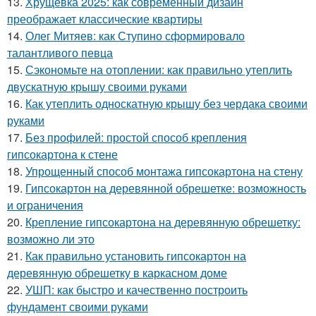
13.
Хрущевка 2025: как современный дизайн
преображает классические квартиры
14.
Олег Митяев: как Ступино сформировало
талантливого певца
15.
Сэкономьте на отоплении: как правильно утеплить
двускатную крышу своими руками
16.
Как утеплить односкатную крышу без чердака своими
руками
17.
Без профилей: простой способ крепления
гипсокартона к стене
18.
Упрощенный способ монтажа гипсокартона на стену
19.
Гипсокартон на деревянной обрешетке: возможность
и ограничения
20.
Крепление гипсокартона на деревянную обрешетку:
возможно ли это
21.
Как правильно установить гипсокартон на
деревянную обрешетку в каркасном доме
22.
УШП: как быстро и качественно построить
фундамент своими руками