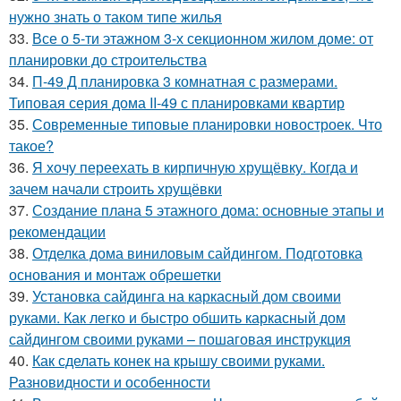
нужно знать о таком типе жилья
33.
Все о 5-ти этажном 3-х секционном жилом доме: от
планировки до строительства
34.
П-49 Д планировка 3 комнатная с размерами.
Типовая серия дома II-49 с планировками квартир
35.
Современные типовые планировки новостроек. Что
такое?
36.
Я хочу переехать в кирпичную хрущёвку. Когда и
зачем начали строить хрущёвки
37.
Создание плана 5 этажного дома: основные этапы и
рекомендации
38.
Отделка дома виниловым сайдингом. Подготовка
основания и монтаж обрешетки
39.
Установка сайдинга на каркасный дом своими
руками. Как легко и быстро обшить каркасный дом
сайдингом своими руками – пошаговая инструкция
40.
Как сделать конек на крышу своими руками.
Разновидности и особенности