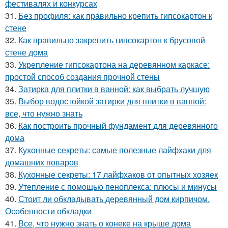
фестивалях и конкурсах
31.
Без профиля: как правильно крепить гипсокартон к
стене
32.
Как правильно закрепить гипсокартон к брусовой
стене дома
33.
Укрепление гипсокартона на деревянном каркасе:
простой способ создания прочной стены
34.
Затирка для плитки в ванной: как выбрать лучшую
35.
Выбор водостойкой затирки для плитки в ванной:
все, что нужно знать
36.
Как построить прочный фундамент для деревянного
дома
37.
Кухонные секреты: самые полезные лайфхаки для
домашних поваров
38.
Кухонные секреты: 17 лайфхаков от опытных хозяек
39.
Утепление с помощью пеноплекса: плюсы и минусы
40.
Стоит ли обкладывать деревянный дом кирпичом.
Особенности обкладки
41.
Все, что нужно знать о конеке на крыше дома