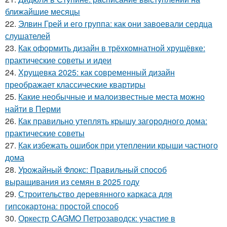
ближайшие месяцы
22.
Элвин Грей и его группа: как они завоевали сердца
слушателей
23.
Как оформить дизайн в трёхкомнатной хрущёвке:
практические советы и идеи
24.
Хрущевка 2025: как современный дизайн
преображает классические квартиры
25.
Какие необычные и малоизвестные места можно
найти в Перми
26.
Как правильно утеплять крышу загородного дома:
практические советы
27.
Как избежать ошибок при утеплении крыши частного
дома
28.
Урожайный Флокс: Правильный способ
выращивания из семян в 2025 году
29.
Строительство деревянного каркаса для
гипсокартона: простой способ
30.
Оркестр CAGMO Петрозаводск: участие в