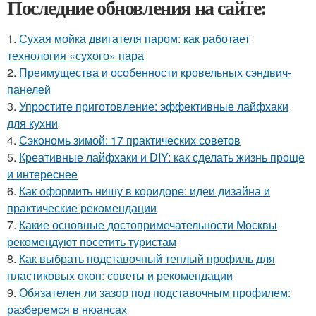
Последние обновления на сайте:
1.
Сухая мойка двигателя паром: как работает
технология «сухого» пара
2.
Преимущества и особенности кровельных сэндвич-
панелей
3.
Упростите приготовление: эффективные лайфхаки
для кухни
4.
Сэкономь зимой: 17 практических советов
5.
Креативные лайфхаки и DIY: как сделать жизнь проще
и интереснее
6.
Как оформить нишу в коридоре: идеи дизайна и
практические рекомендации
7.
Какие основные достопримечательности Москвы
рекомендуют посетить туристам
8.
Как выбрать подставочный теплый профиль для
пластиковых окон: советы и рекомендации
9.
Обязателен ли зазор под подставочным профилем:
разберемся в нюансах