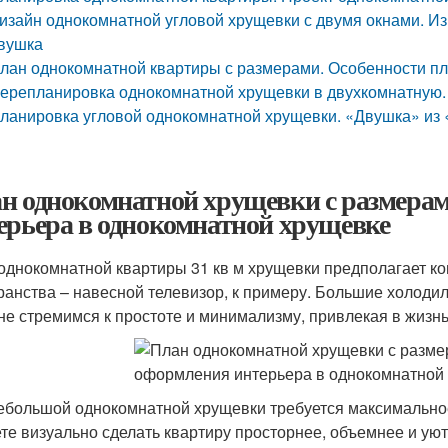
изайн однокомнатной угловой хрущевки с двумя окнами. Из
вушка
лан однокомнатной квартиры с размерами. Особенности п
ерепланировка однокомнатной хрущевки в двухкомнатную. 
ланировка угловой однокомнатной хрущевки. «Двушка» из 
н однокомнатной хрущевки с размера
ерьера в однокомнатной хрущевке
однокомнатной квартиры 31 кв м хрущевки предполагает к
ранства – навесной телевизор, к примеру. Большие холоди
не стремимся к простоте и минимализму, привлекая в жизн
ебольшой однокомнатной хрущевки требуется максимальное 
те визуально сделать квартиру просторнее, объемнее и уют