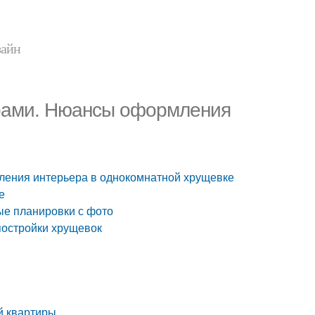
зайн
ерами. Нюансы оформления
ления интерьера в однокомнатной хрущевке
е
ые планировки с фото
постройки хрущевок
й квартиры