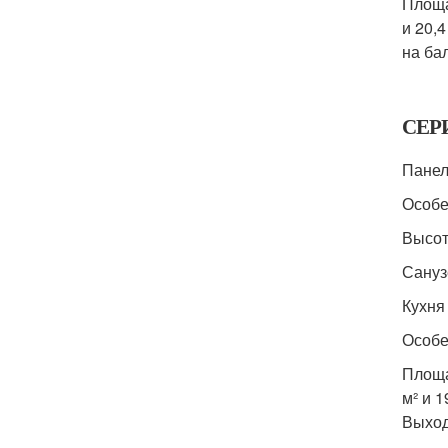
Площа
и 20,
на ба
СЕРИ
Панел
Особе
Высот
Сануз
Кухня 
Особе
Площа
м² и 
Выход