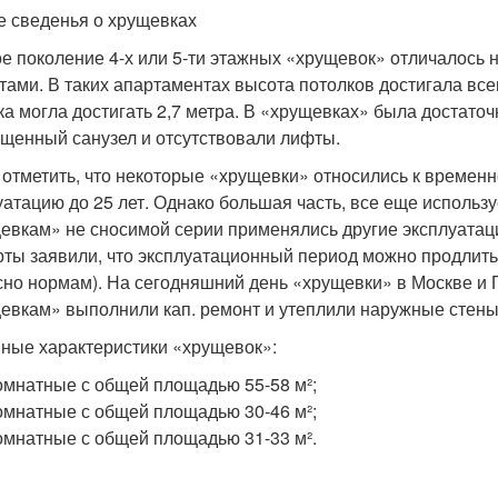
 сведенья о хрущевках
е поколение 4-х или 5-ти этажных «хрущевок» отличалос
тами. В таких апартаментах высота потолков достигала всег
ка могла достигать 2,7 метра. В «хрущевках» была достато
щенный санузел и отсутствовали лифты.
 отметить, что некоторые «хрущевки» относились к времен
уатацию до 25 лет. Однако большая часть, все еще исполь
евкам» не сносимой серии применялись другие эксплуатац
рты заявили, что эксплуатационный период можно продлить 
сно нормам). На сегодняшний день «хрущевки» в Москве и 
евкам» выполнили кап. ремонт и утеплили наружные стены
ные характеристики «хрущевок»:
омнатные с общей площадью 55-58 м²;
омнатные с общей площадью 30-46 м²;
омнатные с общей площадью 31-33 м².