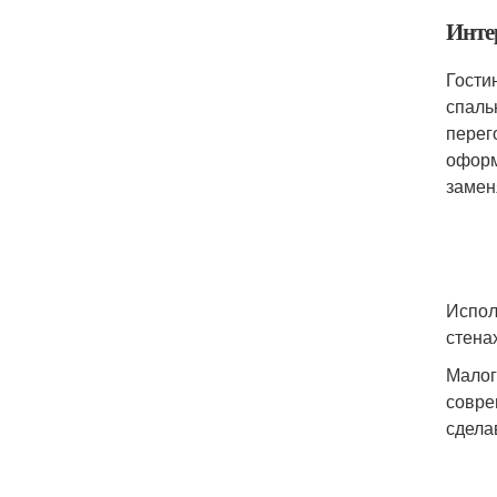
Инте
Гости
спаль
перег
оформ
замен
Испол
стена
Малог
совре
сдела