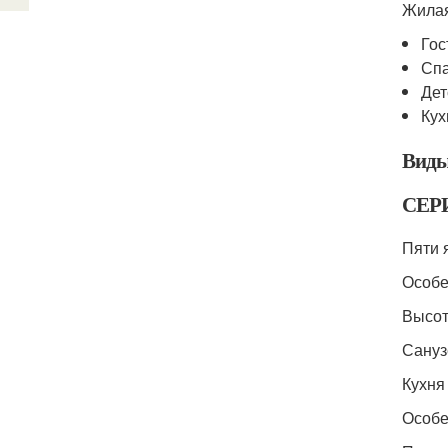
Жилая
Гос
Спа
Дет
Кух
Виды
СЕРИ
Пяти 
Особе
Высот
Сануз
Кухня 
Особе