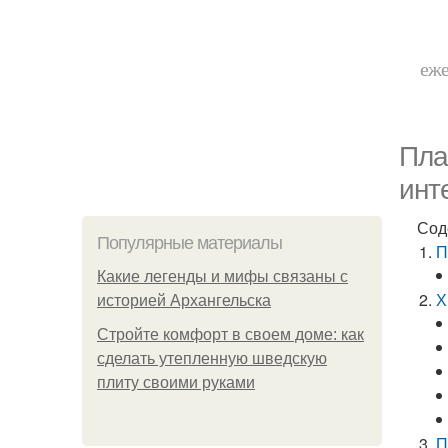
еже
Пла
инт
Сод
Популярные материалы
П
Какие легенды и мифы связаны с
Х
историей Архангельска
Стройте комфорт в своем доме: как
сделать утепленную шведскую
плиту своими руками
П