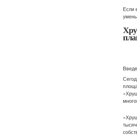
Если 
умень
Хру
пла
Введ
Сегод
площа
«Хрущ
много
«Хрущ
тысяч
собст