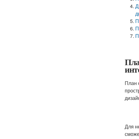
Д
д
П
П
П
Пла
инт
План 
прост
дизай
Для н
сможе