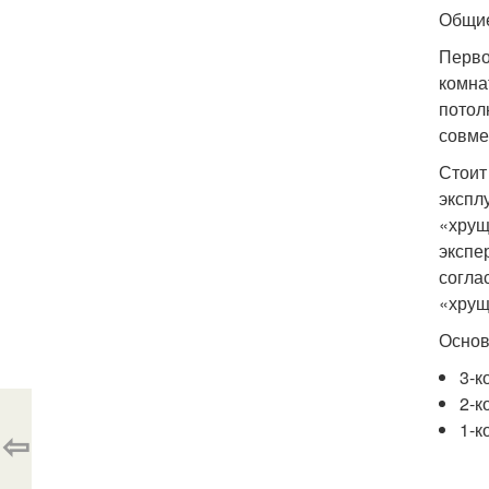
Общие
Перво
комна
потол
совме
Стоит
экспл
«хрущ
экспе
согла
«хрущ
Основ
3-к
2-к
1-к
⇦