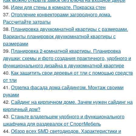
36.
Идеи для стены в комнате. Покраска стен
37.
Отопление конвекторами загородного дома.
Рассчитайте затраты
38.
Планировка двухкомнатной квартиры с размерами.
Варианты планировок двухкомнатной квартиры с
размерами
39.
Планировка 2-комнатной квартиры. Планировка
двушки: схемы и фото создания практичного, удобного и
функционального дизайна в двухкомнатной квартире
40.
Как защитить свои деревья от тли с помощью средств
от тли
41.
Отделка фасада дома сайдингом. Монтаж своими
руками
42.
Сайдинг на кирпичном доме. Зачем нужен сайдинг на
кирпичный дом?
43.
Станьте владельцем удобного и функционального
шкафчика для раздевалок от СпортМебель
44.
Обзор всех SMD светодиодов. Характеристики и