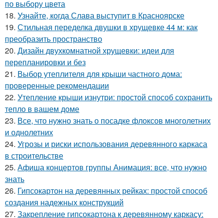
по выбору цвета
18.
Узнайте, когда Слава выступит в Красноярске
19.
Стильная переделка двушки в хрущевке 44 м: как
преобразить пространство
20.
Дизайн двухкомнатной хрущевки: идеи для
перепланировки и без
21.
Выбор утеплителя для крыши частного дома:
проверенные рекомендации
22.
Утепление крыши изнутри: простой способ сохранить
тепло в вашем доме
23.
Все, что нужно знать о посадке флоксов многолетних
и однолетних
24.
Угрозы и риски использования деревянного каркаса
в строительстве
25.
Афиша концертов группы Анимация: все, что нужно
знать
26.
Гипсокартон на деревянных рейках: простой способ
создания надежных конструкций
27.
Закрепление гипсокартона к деревянному каркасу: