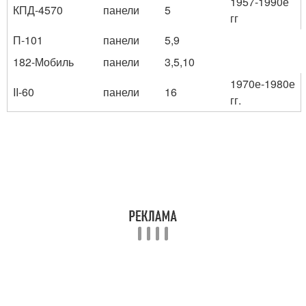
1957-1990е
КПД-4570
панели
5
гг
П-101
панели
5,9
182-Мобиль
панели
3,5,10
1970е-1980е
II-60
панели
16
гг.