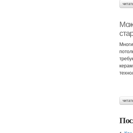
читат
Можн
ста
Многи
потол
требу
керам
техно
читат
Пос