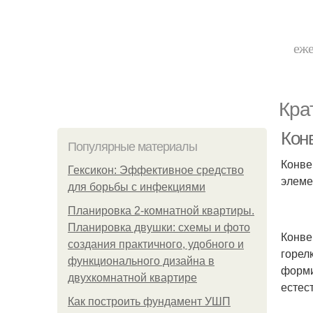
еже
Кра
Конв
Популярные материалы
Конве
Гексикон: Эффективное средство
элеме
для борьбы с инфекциями
Планировка 2-комнатной квартиры.
Планировка двушки: схемы и фото
Конве
создания практичного, удобного и
горел
функционального дизайна в
форми
двухкомнатной квартире
естес
Как построить фундамент УШП