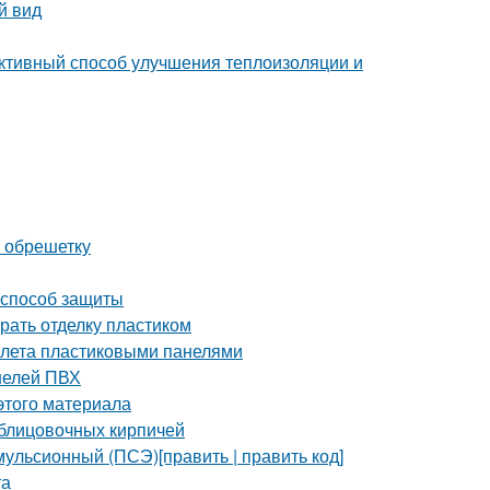
й вид
ктивный способ улучшения теплоизоляции и
а обрешетку
 способ защиты
рать отделку пластиком
уалета пластиковыми панелями
нелей ПВХ
этого материала
блицовочных кирпичей
ульсионный (ПСЭ)[править | править код]
та