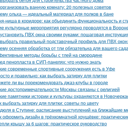
 выбрать бетон для строительства частного дома
 организовать ванную комнату: 20 полезных советов
ему ольха — идеальный материал для полков в бане
ня-ниша в коридоре: как объединить функциональность и ст
ие культурные мероприятия регулярно проводятся в Ворон
 установить ПВХ окна своими руками: пошаговая инструкци
 выбрать правильный подставочный профиль для ПВХ окон
ему осенняя обработка от тли обязательна для вашего сад
ективные методы борьбы с тлей на смородине
ед пенопласта в СИП-панелях: что нужно знать
кие современные спортивные сооружения есть в Уфе
осто и правильно: как выбрать затирку для плитки
жете ли вы порекомендовать джаз-клубы в городе
кие достопримечательности Москвы связаны с религией
кие памятники истории и культуры охраняются в Новочерка
к выбрать затирку для плитки: советы по цвету
дюля в Ступине: расписание выступлений на ближайшие 
к оформить дизайн в трёхкомнатной хрущёвке: практически
епли крышу за 6 шагов: практическое руководство