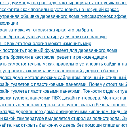
окс друммонда на рассаду: как выращивать этот уникальны
псокартон: как правильно установить на несущий каркас
утренняя обшивка деревянного дома гипсокартоном: эффе
изоляции
хая затирка vs готовая затирка: что выбрать
к выбрать идеальную затирку для плитки в ванную
П: Как эта технология может изменить мир
к построить прочный фундамент для деревянного дома
рить брокколи в кастрюле: рецепт и рекомендации
ать самостоятельным: как правильно установить сайдинг н
к устранить заклинивание пластиковой двери на балкон
делка дома металлическим сайдингом: прочный и стильный
зайн туалетов с пластиковыми панелями. Почему стоит выб
зайн туалета пластиковыми панелями. Тонкости отделки т
делка туалета панелями ПВХ дизайн интерьера. Монтаж па
асность пенополистерола: что нужно знать о безопасности 
кладка деревянного дома облицовочным кирпичом. Виды о
и какой температуре выделяется стирол из полистирола. Эм
найте, как открыть балконную дверь без помощи специалис