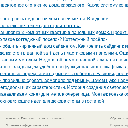
нвекторное отопление дома каркасного. Какую систему кон
?
к построить недорогой дом своей мечты. Введение
ноплекс: не только для строительства
анировка 3-комнатных квартир в панельных домах. Проект
о такое коттеджный поселок? Коттеджный посёлок
к обшить кирпичный дом сайдингом. Как крепить сайдинг к 
делка стен в ванной за 1 день пластиковыми панелями. От
ркасным методом. Недорогой ремонт ванной комнаты свои
аньте владельцем удобного и функционального шкафчика д
ревянные перекрытия в доме из газобетона. Разновидност
к правильно сделать армопояс под крышу. Зачем нужен арм
етодиоды и их характеристики. История создания светодио
танавливаем конек для металлочерепицы. Монтаж конька о
охновляющие идеи для декора стены в гостиной
Контакты
Пользовательское соглашение
Обратная св
Политика конфидециальности
Копирование раз