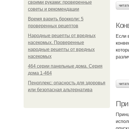
своими руками: проверенные
читат
советы и рекомендации
Время варить брокколи: 5
Кон
проверенных рецептов
Если 
Народные рецепты от вредных
конве
насекомых. Проверенные
котор
народные рецепты от вредных
разли
насекомых
464 серии панельные дома. Серия
дома 1-464
Пеноплекс: опасность для здоровья
читат
или безопасная альтернатива
При
Принц
испол
опуск