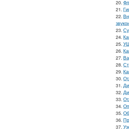
20.
Фл
21.
Ги
22.
Вн
звуко
23.
Су
24.
Ка
25.
УШ
26.
Ка
27.
Ва
28.
Ст
29.
Ка
30.
От
31.
Ди
32.
Ди
33.
От
34.
Оп
35.
Об
36.
Пр
37.
Уз