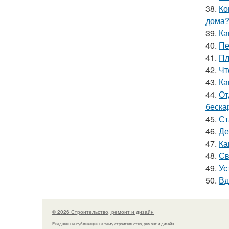
38.
Ко
дома
39.
Ка
40.
Пе
41.
Пл
42.
Чт
43.
Ка
44.
От
беска
45.
Ст
46.
Де
47.
Ка
48.
Св
49.
Ус
50.
Вд
© 2026 Строительство, ремонт и дизайн
Ежедневные публикации на тему строительство, ремонт и дизайн