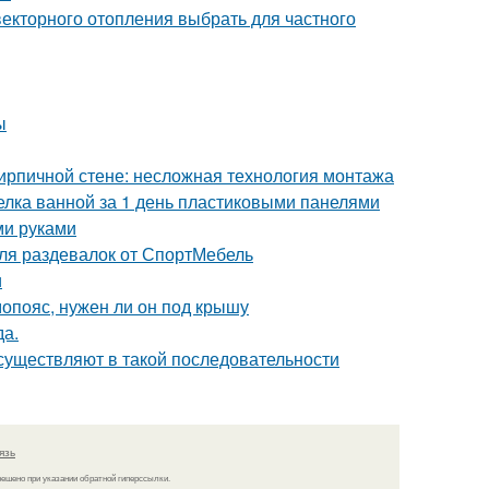
векторного отопления выбрать для частного
ы
кирпичной стене: несложная технология монтажа
делка ванной за 1 день пластиковыми панелями
ми руками
ля раздевалок от СпортМебель
и
опояс, нужен ли он под крышу
да.
существляют в такой последовательности
язь
решено при указании обратной гиперссылки.