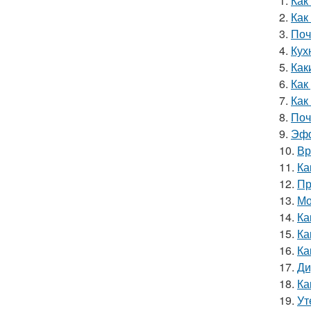
1.
Как
2.
Как
3.
Поч
4.
Кух
5.
Как
6.
Как
7.
Как
8.
Поч
9.
Эфф
10.
Вр
11.
Ка
12.
Пр
13.
Мо
14.
Ка
15.
Ка
16.
Ка
17.
Ди
18.
Ка
19.
Ут