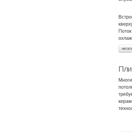
Встро
кверх
Поток
охлаж
читат
Плит
Многи
потол
требу
керам
техно