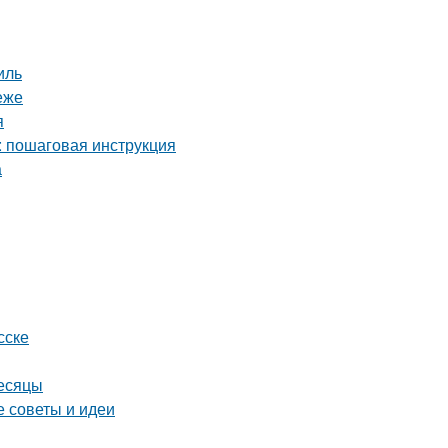
иль
еже
я
: пошаговая инструкция
а
сске
месяцы
е советы и идеи