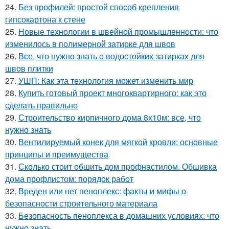
24.
Без профилей: простой способ крепления
гипсокартона к стене
25.
Новые технологии в швейной промышленности: что
изменилось в полимерной затирке для швов
26.
Все, что нужно знать о водостойких затирках для
швов плитки
27.
УШП: Как эта технология может изменить мир
28.
Купить готовый проект многоквартирного: как это
сделать правильно
29.
Строительство кирпичного дома 8х10м: все, что
нужно знать
30.
Вентилируемый конек для мягкой кровли: основные
принципы и преимущества
31.
Сколько стоит обшить дом профнастилом. Обшивка
дома профлистом: порядок работ
32.
Вреден или нет пеноплекс: факты и мифы о
безопасности строительного материала
33.
Безопасность пеноплекса в домашних условиях: что
нужно знать