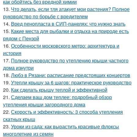
как обойтись без вредной химии
13.
Что делать, если тля атакует мои растения? Полное
руководство по борьбе с вредителем
14.
Вред пенопласта в СИП-панелях: что нужно знать
15.
Какие места для рыбалки и отдыха на природе есть
рядом с Пензой
16.
Особенности московского метро: архитектура и
история
17.
Полное руководство по утеплению крыши частного
дома изнутри
18.
Любэ в Рязани: расписание предстоящих концертов
19.
Утепли крышу за 6 шагов: практическое руководство
20.
Как сделать крышу теплой и эффективной
21.
Сделаем ваш дом теплее: подробный обзор
утепления крыши загородного дома
22.
Скорость и эффективность: 3 способа утепления
скатных крыш
23.
Уроки из сада: как вырастить красивые флоксы
многолетние из семян