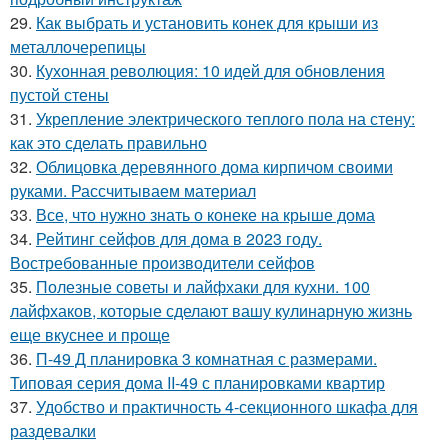
29.
Как выбрать и установить конек для крыши из
металлочерепицы
30.
Кухонная революция: 10 идей для обновления
пустой стены
31.
Укрепление электрического теплого пола на стену:
как это сделать правильно
32.
Облицовка деревянного дома кирпичом своими
руками. Рассчитываем материал
33.
Все, что нужно знать о конеке на крыше дома
34.
Рейтинг сейфов для дома в 2023 году.
Востребованные производители сейфов
35.
Полезные советы и лайфхаки для кухни. 100
лайфхаков, которые сделают вашу кулинарную жизнь
еще вкуснее и проще
36.
П-49 Д планировка 3 комнатная с размерами.
Типовая серия дома II-49 с планировками квартир
37.
Удобство и практичность 4-секционного шкафа для
раздевалки