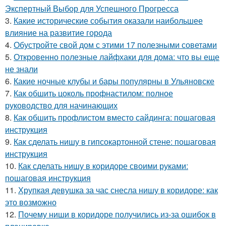
Экспертный Выбор для Успешного Прогресса
3.
Какие исторические события оказали наибольшее
влияние на развитие города
4.
Обустройте свой дом с этими 17 полезными советами
5.
Откровенно полезные лайфхаки для дома: что вы еще
не знали
6.
Какие ночные клубы и бары популярны в Ульяновске
7.
Как обшить цоколь профнастилом: полное
руководство для начинающих
8.
Как обшить профлистом вместо сайдинга: пошаговая
инструкция
9.
Как сделать нишу в гипсокартонной стене: пошаговая
инструкция
10.
Как сделать нишу в коридоре своими руками:
пошаговая инструкция
11.
Хрупкая девушка за час снесла нишу в коридоре: как
это возможно
12.
Почему ниши в коридоре получились из-за ошибок в