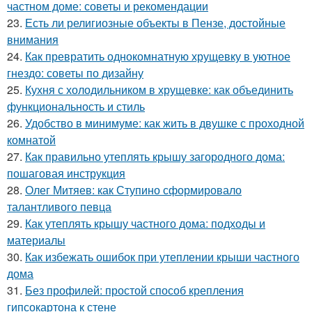
частном доме: советы и рекомендации
23.
Есть ли религиозные объекты в Пензе, достойные
внимания
24.
Как превратить однокомнатную хрущевку в уютное
гнездо: советы по дизайну
25.
Кухня с холодильником в хрущевке: как объединить
функциональность и стиль
26.
Удобство в минимуме: как жить в двушке с проходной
комнатой
27.
Как правильно утеплять крышу загородного дома:
пошаговая инструкция
28.
Олег Митяев: как Ступино сформировало
талантливого певца
29.
Как утеплять крышу частного дома: подходы и
материалы
30.
Как избежать ошибок при утеплении крыши частного
дома
31.
Без профилей: простой способ крепления
гипсокартона к стене