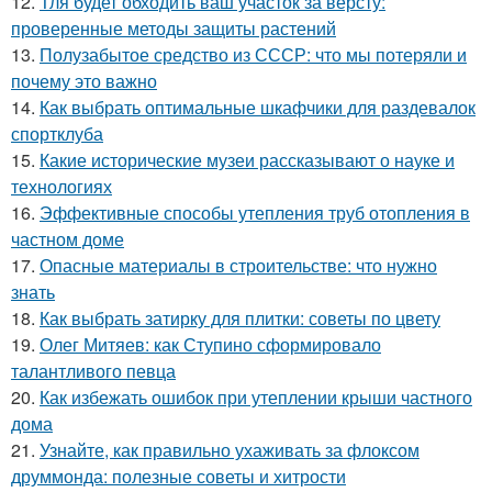
12.
Тля будет обходить ваш участок за версту:
проверенные методы защиты растений
13.
Полузабытое средство из СССР: что мы потеряли и
почему это важно
14.
Как выбрать оптимальные шкафчики для раздевалок
спортклуба
15.
Какие исторические музеи рассказывают о науке и
технологиях
16.
Эффективные способы утепления труб отопления в
частном доме
17.
Опасные материалы в строительстве: что нужно
знать
18.
Как выбрать затирку для плитки: советы по цвету
19.
Олег Митяев: как Ступино сформировало
талантливого певца
20.
Как избежать ошибок при утеплении крыши частного
дома
21.
Узнайте, как правильно ухаживать за флоксом
друммонда: полезные советы и хитрости