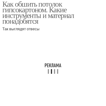
Как обшить потолок
Крепления к
Деревянный каркас
гипсокартоном. Какие
деревянному потолку
инструменты и материал
понадобятся
Потолок из
Так выглядят отвесы
гипсокартона